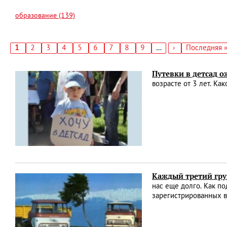
образование (139)
Текущая
1
Страница
2
Страница
3
Страница
4
Страница
5
Страница
6
Страница
7
Страница
8
Страница
9
…
Следующая
›
Последняя
Последняя 
страница
страница
страница
Нумерация
страниц
Путевки в детсад 
возрасте от 3 лет. Ка
Каждый третий гру
нас еще долго. Как по
зарегистрированных в