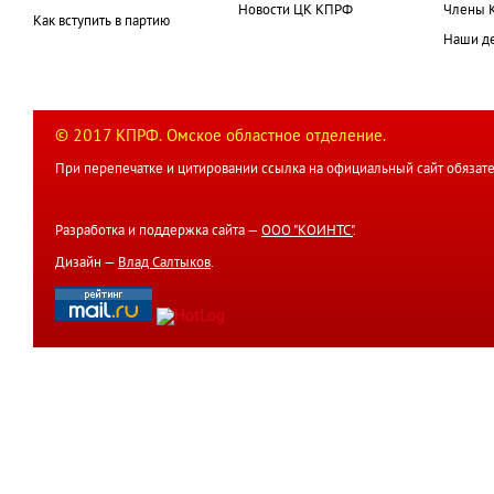
Новости ЦК КПРФ
Члены 
Как вступить в партию
Наши д
© 2017 КПРФ. Омское областное отделение.
При перепечатке и цитировании ссылка на официальный сайт обязате
Разработка и поддержка сайта —
ООО "КОИНТС"
.
Дизайн —
Влад Салтыков
.