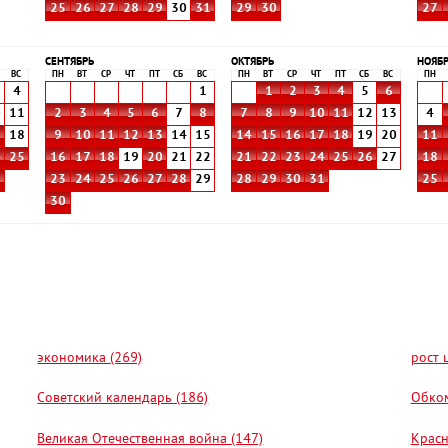
25
26
27
28
29
30
31
29
30
27
СЕНТЯБРЬ
ОКТЯБРЬ
НОЯБ
ВС
ПН
ВТ
СР
ЧТ
ПТ
СБ
ВС
ПН
ВТ
СР
ЧТ
ПТ
СБ
ВС
ПН
4
1
1
2
3
4
5
6
0
11
2
3
4
5
6
7
8
7
8
9
10
11
12
13
4
7
18
9
10
11
12
13
14
15
14
15
16
17
18
19
20
11
4
25
16
17
18
19
20
21
22
21
22
23
24
25
26
27
18
1
23
24
25
26
27
28
29
28
29
30
31
25
30
экономика (269)
рост 
Советский календарь (186)
Обком
Великая Отечественная война (147)
Красн