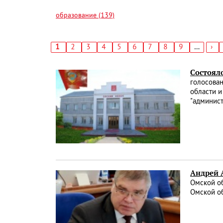
образование (139)
Текущая
1
Страница
2
Страница
3
Страница
4
Страница
5
Страница
6
Страница
7
Страница
8
Страница
9
…
Сл
›
страница
стр
Нумерация
страниц
Состоял
голосован
области и
"админист
Андрей 
Омской о
Омской об