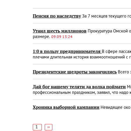
Пенсия по наследству
За 7 месяцев текущего г
Утаил шесть миллионов
Прокуратура Омской о
размере.
09.09 13:24
1:0 в пользу предпринимателя
В сфере пасса
плечами длительная история взаимоотношений с 
Президентские щедроты закончились
Всего 
Дай бог нашему теляти да волка поймати
Ми
профессиональным праздником, заявил, что надо 
Хроника выборной кампании
Невидящее ок
1
Следующая
››