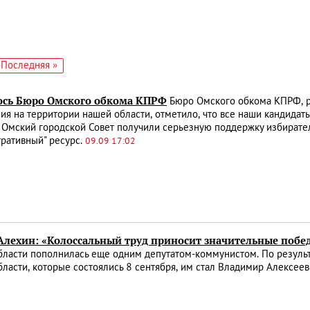
едующая
Последняя
Последняя »
аница
страница
ось Бюро Омского обкома КПРФ
Бюро Омского обкома КПРФ, р
ия на территории нашей области, отметило, что все наши кандида
 Омский городской Совет получили серьезную поддержку избирател
ративный" ресурс.
09.09 17:02
Алехин: «Колоссальный труд приносит значительные побе
бласти пополнилась еще одним депутатом-коммунистом. По резуль
ласти, которые состоялись 8 сентября, им стал Владимир Алексее