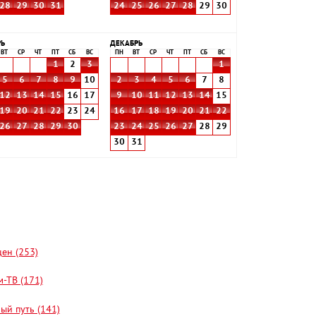
28
29
30
31
24
25
26
27
28
29
30
РЬ
ДЕКАБРЬ
ВТ
СР
ЧТ
ПТ
СБ
ВС
ПН
ВТ
СР
ЧТ
ПТ
СБ
ВС
1
2
3
1
5
6
7
8
9
10
2
3
4
5
6
7
8
12
13
14
15
16
17
9
10
11
12
13
14
15
19
20
21
22
23
24
16
17
18
19
20
21
22
26
27
28
29
30
23
24
25
26
27
28
29
30
31
цен (253)
-ТВ (171)
ый путь (141)