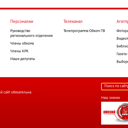
Персоналии
Телеканал
Агитп
Руководство
Телепрограмма Обком-ТВ
Фотор
регионального отделения
Видеот
Члены обкома
Библио
Члены КРК
Газета
Наши депутаты
Выборк
й сайт обязательна.
Наш значок