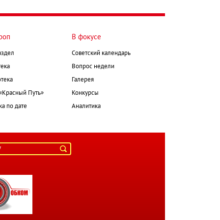
роп
В фокусе
аздел
Советский календарь
ека
Вопрос недели
тека
Галерея
 «Красный Путь»
Конкурсы
а по дате
Аналитика