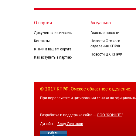
страница
Нумерация
страниц
О партии
Актуально
Документы и символы
Главные новости
Контакты
Новости Омского
отделения КПРФ
КПРФ в вашем округе
Новости ЦК КПРФ
Как вступить в партию
© 2017 КПРФ. Омское областное отделение.
При перепечатке и цитировании ссылка на официальны
Разработка и поддержка сайта —
ООО "КОИНТС"
.
Дизайн —
Влад Салтыков
.