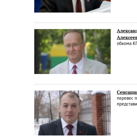
Алексан
Алексее
обкома К
Сенсаци
перевес п
представ