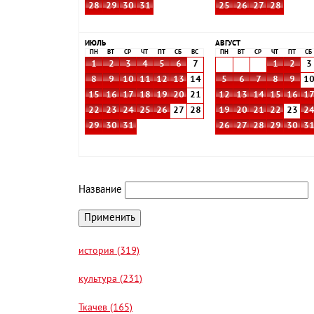
28
29
30
31
25
26
27
28
ИЮЛЬ
АВГУСТ
ПН
ВТ
СР
ЧТ
ПТ
СБ
ВС
ПН
ВТ
СР
ЧТ
ПТ
СБ
1
2
3
4
5
6
7
1
2
3
8
9
10
11
12
13
14
5
6
7
8
9
1
15
16
17
18
19
20
21
12
13
14
15
16
1
22
23
24
25
26
27
28
19
20
21
22
23
2
29
30
31
26
27
28
29
30
3
Название
история (319)
культура (231)
Ткачев (165)