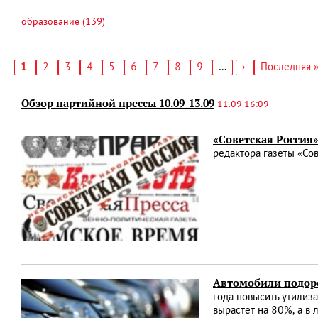
образование (139)
Текущая
1
Страница
2
Страница
3
Страница
4
Страница
5
Страница
6
Страница
7
Страница
8
Страница
9
…
Следующая
›
Последняя
Последняя 
страница
страница
страница
Нумерация
страниц
Обзор партийной прессы 10.09-13.09
11.09 16:09
«Советская Россия»
редактора газеты «Сов
Автомобили подо
года повысить утилиз
вырастет на 80%, а в 