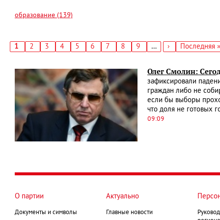
образование (139)
Текущая
1
Страница
2
Страница
3
Страница
4
Страница
5
Страница
6
Страница
7
Страница
8
Страница
9
…
Следующая
›
Последняя
Последняя 
страница
страница
страница
Нумерация
страниц
Олег Смолин: Сегод
зафиксировали падени
граждан либо не собир
если бы выборы прохо
что доля не готовых 
09:09
О партии
Актуально
Персо
Документы и символы
Главные новости
Руковод