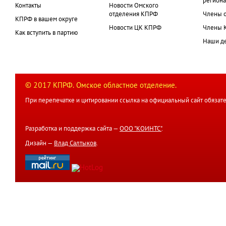
региона
Контакты
Новости Омского
отделения КПРФ
Члены 
КПРФ в вашем округе
Новости ЦК КПРФ
Члены 
Как вступить в партию
Наши д
© 2017 КПРФ. Омское областное отделение.
При перепечатке и цитировании ссылка на официальный сайт обязате
Разработка и поддержка сайта —
ООО "КОИНТС"
.
Дизайн —
Влад Салтыков
.