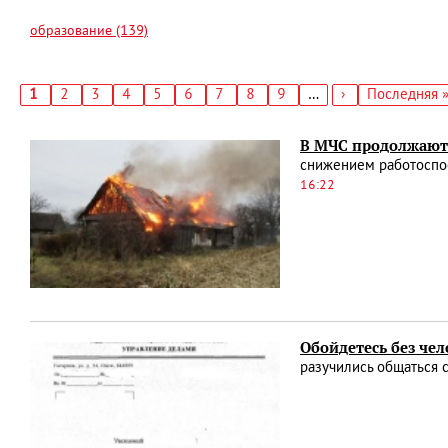
образование (139)
Текущая
1
Страница
2
Страница
3
Страница
4
Страница
5
Страница
6
Страница
7
Страница
8
Страница
9
…
Следующая
›
Последняя
Последняя 
страница
страница
страница
Нумерация
страниц
В МЧС продолжают
снижением работоспос
16:22
Обойдетесь без чел
разучились общаться 