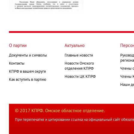
О партии
Актуально
Персо
Документы и символы
Главные новости
Руковод
региона
Контакты
Новости Омского
отделения КПРФ
Члены 
КПРФ в вашем округе
Новости ЦК КПРФ
Члены 
Как вступить в партию
Наши д
© 2017 КПРФ. Омское областное отделение.
При перепечатке и цитировании ссылка на официальный сайт обязате