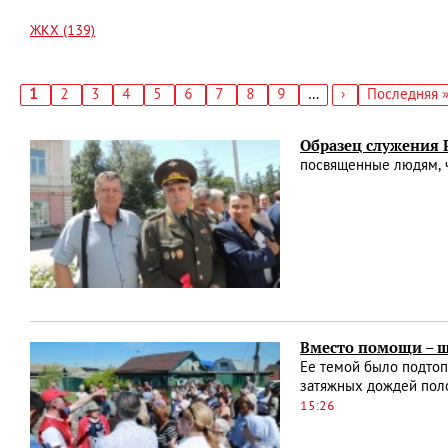
ЖКХ (139)
Текущая
1
Страница
2
Страница
3
Страница
4
Страница
5
Страница
6
Страница
7
Страница
8
Страница
9
…
Следующая
›
Последняя
Последняя 
страница
страница
страница
Нумерация
страниц
Образец служения 
посвященные людям, 
Вместо помощи – 
Ее темой было подтоп
затяжных дождей поло
15:26