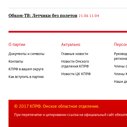
Обком-ТВ: Летчики без полетов
21.06 11:04
О партии
Актуально
Персо
Документы и символы
Главные новости
Руковод
региона
Контакты
Новости Омского
отделения КПРФ
Члены 
КПРФ в вашем округе
Новости ЦК КПРФ
Члены 
Как вступить в партию
Наши д
© 2017 КПРФ. Омское областное отделение.
При перепечатке и цитировании ссылка на официальный сайт обязате