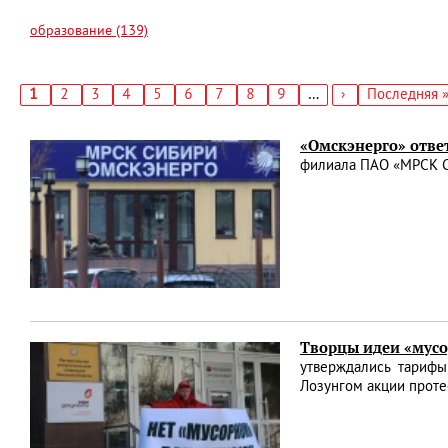
образование (139)
Текущая
1
Страница
2
Страница
3
Страница
4
Страница
5
Страница
6
Страница
7
Страница
8
Страница
9
…
Следующая
›
Последняя
Последняя 
страница
страница
страница
Нумерация
страниц
«Омскэнерго» отве
филиала ПАО «МРСК С
Творцы идеи «мусо
утверждались тарифы 
Лозунгом акции проте