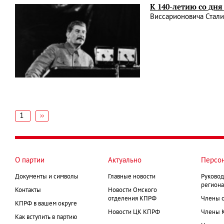
К 140-летию со дня
Виссарионовича Стали
1
Следующая
››
страница
Нумерация
страниц
О партии
Актуально
Персо
Документы и символы
Главные новости
Руковод
региона
Контакты
Новости Омского
отделения КПРФ
Члены 
КПРФ в вашем округе
Новости ЦК КПРФ
Члены 
Как вступить в партию