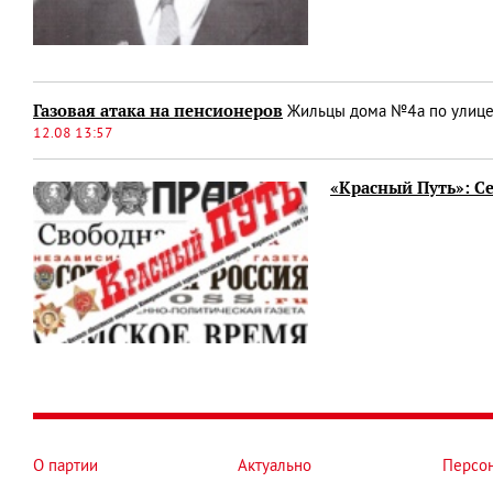
Газовая атака на пенсионеров
Жильцы дома №4а по улице 
12.08 13:57
«Красный Путь»: С
О партии
Актуально
Персо