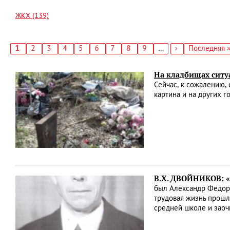
ЖКХ (139)
Текущая
1
Страница
2
Страница
3
Страница
4
Страница
5
Страница
6
Страница
7
Страница
8
Страница
9
…
Следующая
›
Последняя
Последняя 
страница
страница
страница
Нумерация
страниц
На кладбищах ситу
Сейчас, к сожалению,
картина и на других 
В.Х. ДВОЙНИКОВ: 
был Александр Федоро
трудовая жизнь прошл
средней школе и заоч