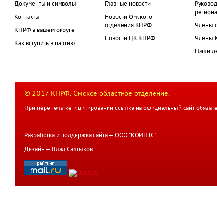
Документы и символы
Главные новости
Руковод
региона
Контакты
Новости Омского
отделения КПРФ
Члены 
КПРФ в вашем округе
Новости ЦК КПРФ
Члены 
Как вступить в партию
Наши д
© 2017 КПРФ. Омское областное отделение.
При перепечатке и цитировании ссылка на официальный сайт обязате
Разработка и поддержка сайта —
ООО "КОИНТС"
.
Дизайн —
Влад Салтыков
.