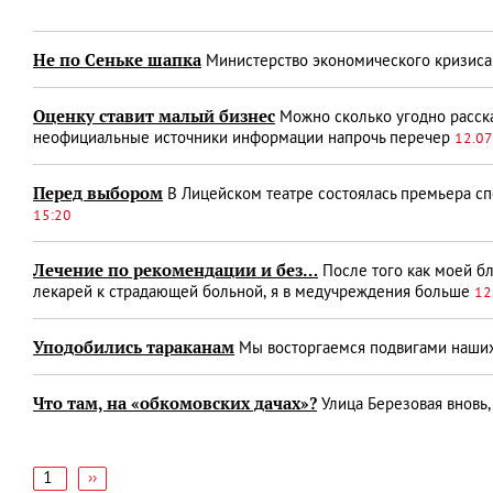
Не по Сеньке шапка
Министерство экономического кризис
Оценку ставит малый бизнес
Можно сколько угодно расска
неофициальные источники информации напрочь перечер
12.07
Перед выбором
В Лицейском театре состоялась премьера с
15:20
Лечение по рекомендации и без…
После того как моей бл
лекарей к страдающей больной, я в медучреждения больше
12
Уподобились тараканам
Мы восторгаемся подвигами наших 
Что там, на «обкомовских дачах»?
Улица Березовая вновь, 
1
Следующая
››