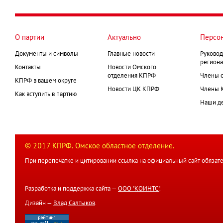
страница
Нумерация
страниц
О партии
Актуально
Персо
Документы и символы
Главные новости
Руковод
региона
Контакты
Новости Омского
отделения КПРФ
Члены 
КПРФ в вашем округе
Новости ЦК КПРФ
Члены 
Как вступить в партию
Наши д
© 2017 КПРФ. Омское областное отделение.
При перепечатке и цитировании ссылка на официальный сайт обязате
Разработка и поддержка сайта —
ООО "КОИНТС"
.
Дизайн —
Влад Салтыков
.