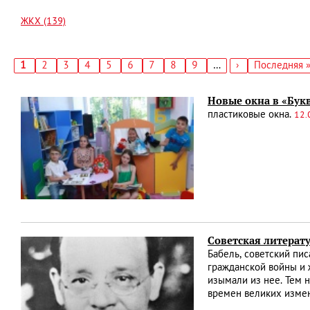
ЖКХ (139)
Текущая
1
Страница
2
Страница
3
Страница
4
Страница
5
Страница
6
Страница
7
Страница
8
Страница
9
…
Следующая
›
Последняя
Последняя 
страница
страница
страница
Нумерация
страниц
Новые окна в «Букв
пластиковые окна.
12.
Советская литерату
Бабель, советский пи
гражданской войны и 
изымали из нее. Тем 
времен великих изме