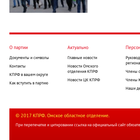
О партии
Актуально
Персо
Документы и символы
Главные новости
Руковод
региона
Контакты
Новости Омского
отделения КПРФ
Члены 
КПРФ в вашем округе
Новости ЦК КПРФ
Члены 
Как вступить в партию
Наши д
© 2017 КПРФ. Омское областное отделение.
При перепечатке и цитировании ссылка на официальный сайт обязате