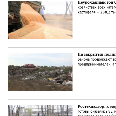
Неурожайный год
О
хозяйствах всех катег
картофеля — 288,2 тыс
На закрытый полиг
района продолжают во
предпринимателей, а 
Ростехнадзор: к мо
готовы оказались 82 