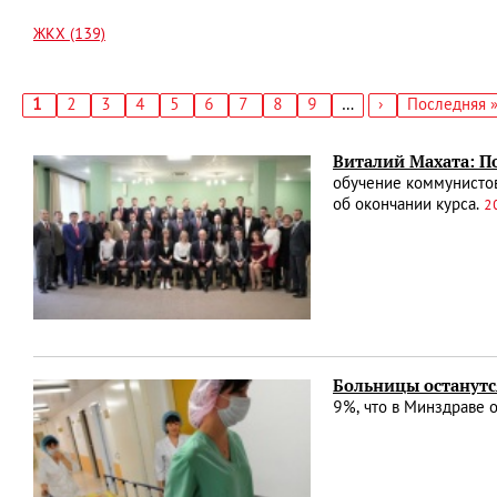
ЖКХ (139)
Текущая
1
Страница
2
Страница
3
Страница
4
Страница
5
Страница
6
Страница
7
Страница
8
Страница
9
…
Следующая
›
Последняя
Последняя 
страница
страница
страница
Нумерация
страниц
Виталий Махата: П
обучение коммунисто
об окончании курса.
2
Больницы останутс
9%, что в Минздраве 