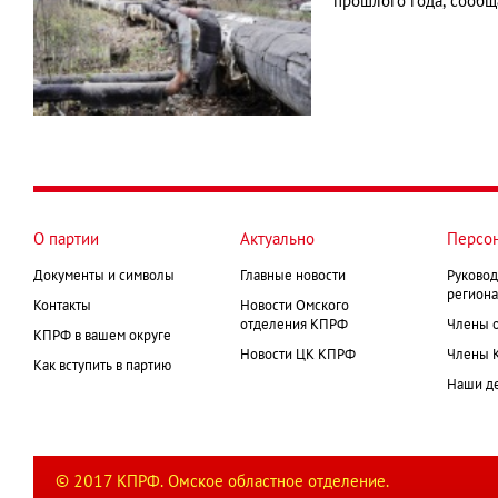
прошлого года, сообщ
О партии
Актуально
Персо
Документы и символы
Главные новости
Руковод
региона
Контакты
Новости Омского
отделения КПРФ
Члены 
КПРФ в вашем округе
Новости ЦК КПРФ
Члены 
Как вступить в партию
Наши д
© 2017 КПРФ. Омское областное отделение.