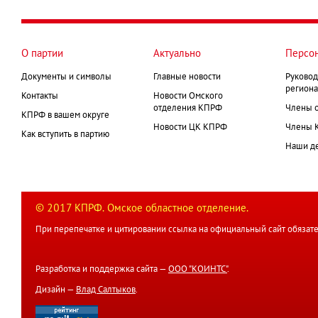
страница
Нумерация
страниц
О партии
Актуально
Персо
Документы и символы
Главные новости
Руковод
региона
Контакты
Новости Омского
отделения КПРФ
Члены 
КПРФ в вашем округе
Новости ЦК КПРФ
Члены 
Как вступить в партию
Наши д
© 2017 КПРФ. Омское областное отделение.
При перепечатке и цитировании ссылка на официальный сайт обязате
Разработка и поддержка сайта —
ООО "КОИНТС"
.
Дизайн —
Влад Салтыков
.