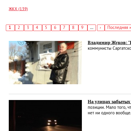
ЖКХ (139)
Текущая
1
Страница
2
Страница
3
Страница
4
Страница
5
Страница
6
Страница
7
Страница
8
Страница
9
…
Следующая
›
Последняя
Последняя 
страница
страница
страница
Нумерация
страниц
Владимир Жуков: "
коммунисты Саргатско
На улицах забытых
позиции. Мало того, 
нет ни одного вообще