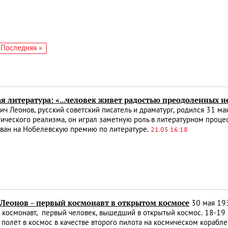
едующая
Последняя
Последняя »
аница
страница
я литература: «...человек живет радостью преодоленных 
ч Леонов, русский советский писатель и драматург, родился 31 м
ического реализма, он играл заметную роль в литературном проце
ван на Нобелевскую премию по литературе.
21.05 16:18
 Леонов – первый космонавт в открытом космосе
30 мая 193
 космонавт, первый человек, вышедший в открытый космос. 18-19
полёт в космос в качестве второго пилота на космическом корабле