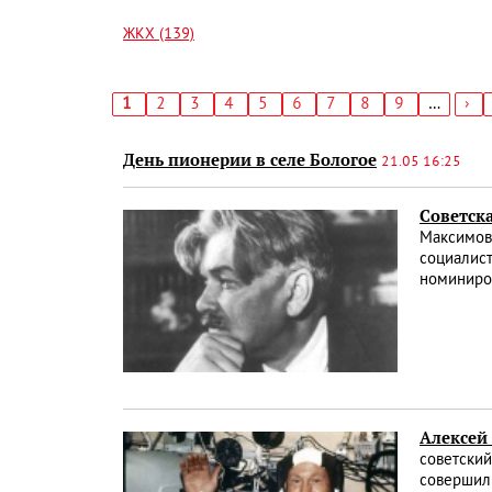
ЖКХ (139)
Текущая
1
Страница
2
Страница
3
Страница
4
Страница
5
Страница
6
Страница
7
Страница
8
Страница
9
…
Сл
›
страница
стр
Нумерация
страниц
День пионерии в селе Бологое
21.05 16:25
Советска
Максимови
социалист
номиниро
Алексей
советский
совершил 