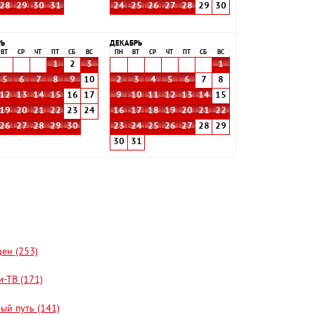
28
29
30
31
24
25
26
27
28
29
30
РЬ
ДЕКАБРЬ
ВТ
СР
ЧТ
ПТ
СБ
ВС
ПН
ВТ
СР
ЧТ
ПТ
СБ
ВС
1
2
3
1
5
6
7
8
9
10
2
3
4
5
6
7
8
12
13
14
15
16
17
9
10
11
12
13
14
15
19
20
21
22
23
24
16
17
18
19
20
21
22
26
27
28
29
30
23
24
25
26
27
28
29
30
31
цен (253)
-ТВ (171)
ый путь (141)