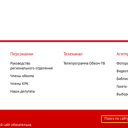
Персоналии
Телеканал
Агитп
Руководство
Телепрограмма Обком-ТВ
Фотор
регионального отделения
Видеот
Члены обкома
Библио
Члены КРК
Газета
Наши депутаты
Выборк
й сайт обязательна.