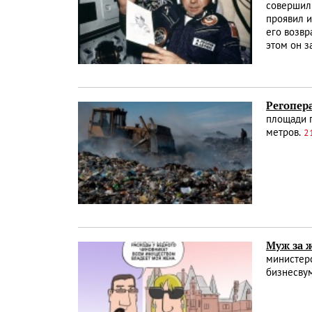
совершил 
проявил и
его возвр
этом он з
Регопера
площади п
метров.
2
Муж за ж
министерс
бизнесву