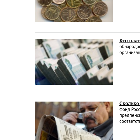
Кто пла
обнародов
организа
Сколько
фонд Росс
предпенси
соответс