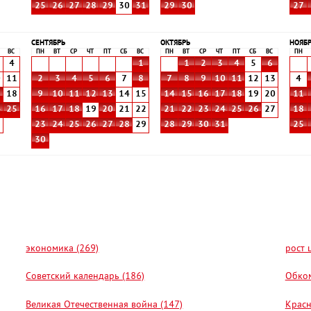
25
26
27
28
29
30
31
29
30
27
СЕНТЯБРЬ
ОКТЯБРЬ
НОЯБ
ВС
ПН
ВТ
СР
ЧТ
ПТ
СБ
ВС
ПН
ВТ
СР
ЧТ
ПТ
СБ
ВС
ПН
4
1
1
2
3
4
5
6
0
11
2
3
4
5
6
7
8
7
8
9
10
11
12
13
4
7
18
9
10
11
12
13
14
15
14
15
16
17
18
19
20
11
4
25
16
17
18
19
20
21
22
21
22
23
24
25
26
27
18
1
23
24
25
26
27
28
29
28
29
30
31
25
30
экономика (269)
рост 
Советский календарь (186)
Обком
Великая Отечественная война (147)
Красн