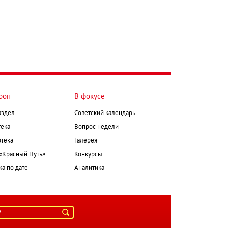
роп
В фокусе
аздел
Советский календарь
ека
Вопрос недели
тека
Галерея
 «Красный Путь»
Конкурсы
а по дате
Аналитика