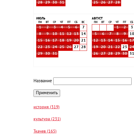
28
29
30
31
25
26
27
28
ИЮЛЬ
АВГУСТ
ПН
ВТ
СР
ЧТ
ПТ
СБ
ВС
ПН
ВТ
СР
ЧТ
ПТ
СБ
1
2
3
4
5
6
7
1
2
3
8
9
10
11
12
13
14
5
6
7
8
9
1
15
16
17
18
19
20
21
12
13
14
15
16
1
22
23
24
25
26
27
28
19
20
21
22
23
2
29
30
31
26
27
28
29
30
3
Название
история (319)
культура (231)
Ткачев (165)