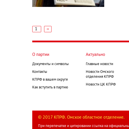
1
Следующая
››
страница
Нумерация
страниц
О партии
Актуально
Документы и символы
Главные новости
Контакты
Новости Омского
отделения КПРФ
КПРФ в вашем округе
Новости ЦК КПРФ
Как вступить в партию
© 2017 КПРФ. Омское областное отделение.
При перепечатке и цитировании ссылка на официальны