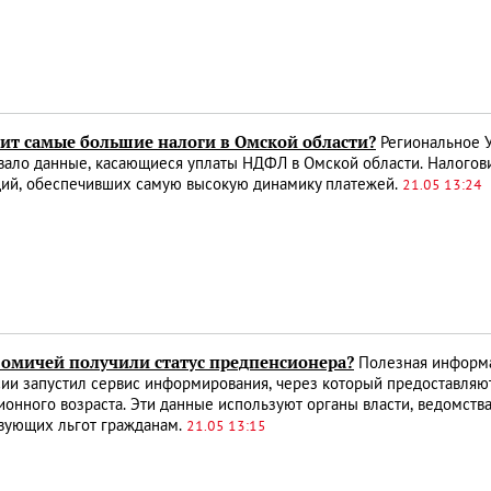
тит самые большие налоги в Омской области?
Региональное 
ало данные, касающиеся уплаты НДФЛ в Омской области. Налогови
ций, обеспечивших самую высокую динамику платежей.
21.05 13:24
 омичей получили статус предпенсионера?
Полезная информа
ии запустил сервис информирования, через который предоставляют
онного возраста. Эти данные используют органы власти, ведомств
твующих льгот гражданам.
21.05 13:15