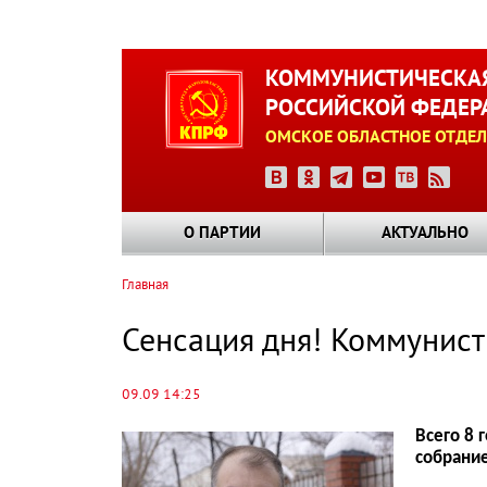
Перейти
к
КОММУНИСТИЧЕСКАЯ
основному
РОССИЙСКОЙ ФЕДЕР
содержанию
ОМСКОЕ ОБЛАСТНОЕ ОТДЕЛ
О ПАРТИИ
АКТУАЛЬНО
Главная
Строка
навигации
Сенсация дня! Коммунист
09.09 14:25
Всего 8 
собрание