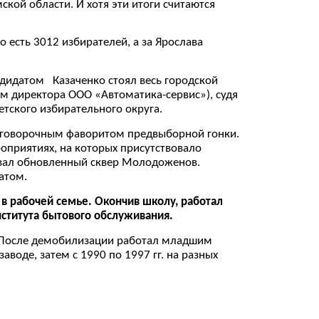
кой области. И хотя эти итоги считаются
 есть 3012 избирателей, а за Ярослава
ндидатом Казаченко стоял весь городской
ем директора ООО «Автоматика-сервис»), судя
етского избирательного округа.
зоговорочным фаворитом предвыборной гонки.
оприятиях, на которых присутствовало
рывал обновленный сквер Молодоженов.
атом.
в рабочей семье. Окончив школу, работал
ститута бытового обслуживания.
. После демобилизации работал младшим
оде, затем с 1990 по 1997 гг. на разных