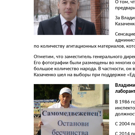
О том, ч
предвари
За Влади
Казаченк
Сенсацие
админист
по количеству агитационных материалов, кот
Отметим, что заместитель генерального дир
Его фотографии были размещены во многих ом
большое количество народа. В частности, он
Казаченко шел на выборы при поддержке «Ед
Владимир
лаборант
В 1986 г
инспекто
должност
C 2004 п
С 2014 п