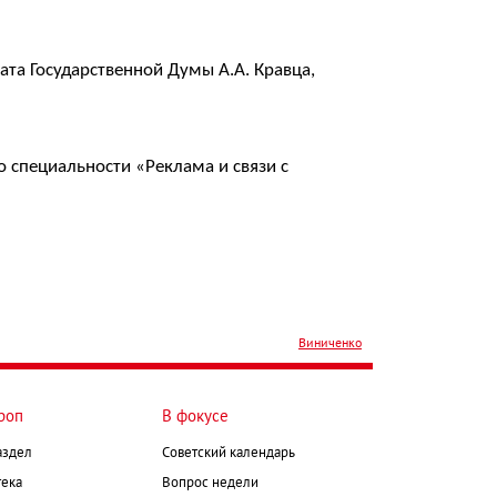
та Государственной Думы А.А. Кравца,
о специальности «Реклама и связи с
Виниченко
роп
В фокусе
аздел
Советский календарь
ека
Вопрос недели