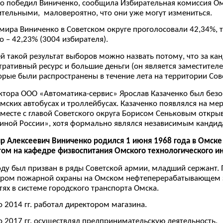
то победил Виниченко, сообщила Избирательная комиссия Омс
тельными, маловероятно, что они уже могут измениться.
мира Виниченко в Советском округе проголосовали 42,34%, то
о – 42,23% (3004 избирателя).
й такой результат выборов можно назвать потому, что за ка
ративный ресурс и большие деньги (он является заместител
орые были распространены в течение лета на территории Сов
ектора ООО «Автоматика-сервис» Ярослав Казаченко был бе
ских автобусах и троллейбусах. Казаченко появлялся на мер
 вместе с главой Советского округа Борисом Сеньковым отк
иной России», хотя формально являлся независимым кандид
 Алексеевич Виниченко родился 1 июня 1968 года в Омске 
ом на кафедре физвоспитания Омского технологического ин
оду был призван в ряды Советской армии, младший сержант
ром пожарной охраны на Омском нефтеперерабатывающем зав
ях в системе городского транспорта Омска.
о 2014 гг. работал директором магазина.
о 2017 гг. осуществлял предпринимательскую деятельность.