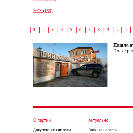
ЖКХ (139)
Текущая
1
Страница
2
Страница
3
Страница
4
Страница
5
Страница
6
Страница
7
Страница
8
Страница
9
…
Сл
›
страница
стр
Нумерация
страниц
Пошла а
Омске ре
О партии
Актуально
Документы и символы
Главные новости