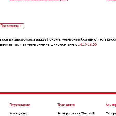
едующая
Последняя
Последняя »
аница
страница
така на шиномонтажки
Похоже, уничтожив большую часть киоск
шили взяться за уничтожение шиномонтажек.
14.10 16:00
Персоналии
Телеканал
Агитп
Руководство
Телепрограмма Обком-ТВ
Фотор