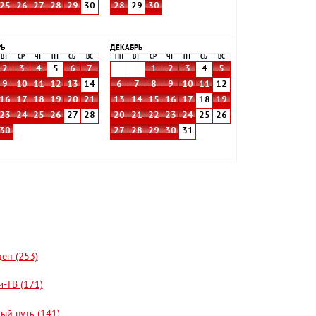
25
26
27
28
29
30
28
29
30
РЬ
ДЕКАБРЬ
ВТ
СР
ЧТ
ПТ
СБ
ВС
ПН
ВТ
СР
ЧТ
ПТ
СБ
ВС
2
3
4
5
6
7
1
2
3
4
5
9
10
11
12
13
14
6
7
8
9
10
11
12
16
17
18
19
20
21
13
14
15
16
17
18
19
23
24
25
26
27
28
20
21
22
23
24
25
26
30
27
28
29
30
31
цен (253)
-ТВ (171)
ый путь (141)