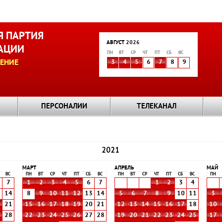
 ПАРТИЯ
АВГУСТ 2026
АЦИИ
ПН
ВТ
СР
ЧТ
ПТ
СБ
ВС
ЕНИЕ
3
4
5
6
7
8
9
ПЕРСОНАЛИИ
ТЕЛЕКАНАЛ
2021
МАРТ
АПРЕЛЬ
МАЙ
ВС
ПН
ВТ
СР
ЧТ
ПТ
СБ
ВС
ПН
ВТ
СР
ЧТ
ПТ
СБ
ВС
ПН
7
1
2
3
4
5
6
7
1
2
3
4
3
14
8
9
10
11
12
13
14
5
6
7
8
9
10
11
3
0
21
15
16
17
18
19
20
21
12
13
14
15
16
17
18
10
7
28
22
23
24
25
26
27
28
19
20
21
22
23
24
25
17