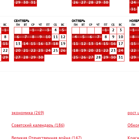
29
30
31
26
27
28
29
30
24
31
СЕНТЯБРЬ
ОКТЯБРЬ
НОЯБ
ВС
ПН
ВТ
СР
ЧТ
ПТ
СБ
ВС
ПН
ВТ
СР
ЧТ
ПТ
СБ
ВС
ПН
1
1
2
3
4
5
1
2
3
1
8
6
7
8
9
10
11
12
4
5
6
7
8
9
10
8
4
15
13
14
15
16
17
18
19
11
12
13
14
15
16
17
15
1
22
20
21
22
23
24
25
26
18
19
20
21
22
23
24
22
8
29
27
28
29
30
25
26
27
28
29
30
31
29
экономика (269)
рост 
Советский календарь (186)
Обком
Великая Отечественная война (147)
Красн