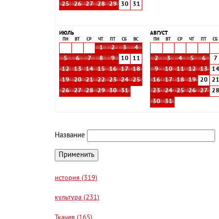
25
26
27
28
29
30
31
ИЮЛЬ
АВГУСТ
ПН
ВТ
СР
ЧТ
ПТ
СБ
ВС
ПН
ВТ
СР
ЧТ
ПТ
СБ
1
2
3
4
5
6
7
8
9
10
11
2
3
4
5
6
7
12
13
14
15
16
17
18
9
10
11
12
13
1
19
20
21
22
23
24
25
16
17
18
19
20
2
26
27
28
29
30
31
23
24
25
26
27
2
30
31
Название
история (319)
культура (231)
Ткачев (165)