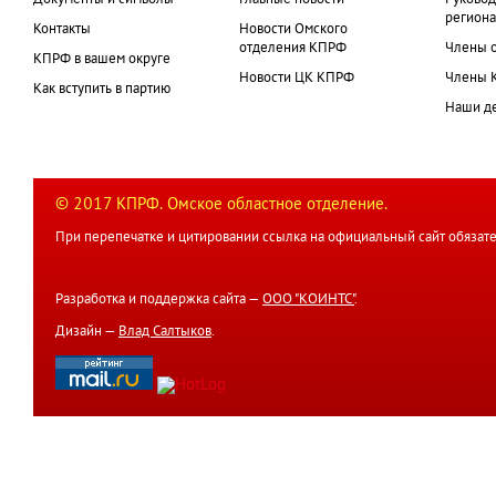
Документы и символы
Главные новости
Руковод
региона
Контакты
Новости Омского
отделения КПРФ
Члены 
КПРФ в вашем округе
Новости ЦК КПРФ
Члены 
Как вступить в партию
Наши д
© 2017 КПРФ. Омское областное отделение.
При перепечатке и цитировании ссылка на официальный сайт обязате
Разработка и поддержка сайта —
ООО "КОИНТС"
.
Дизайн —
Влад Салтыков
.