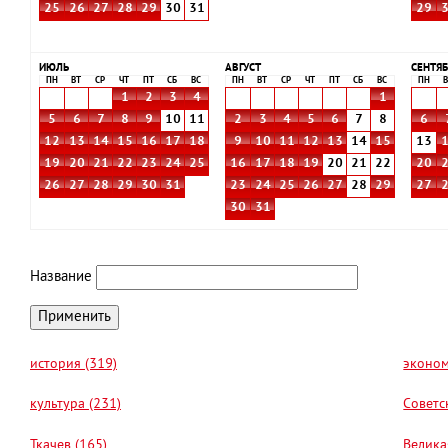
25
26
27
28
29
30
31
29
ИЮЛЬ
АВГУСТ
СЕНТЯБ
ПН
ВТ
СР
ЧТ
ПТ
СБ
ВС
ПН
ВТ
СР
ЧТ
ПТ
СБ
ВС
ПН
В
1
2
3
4
1
5
6
7
8
9
10
11
2
3
4
5
6
7
8
6
12
13
14
15
16
17
18
9
10
11
12
13
14
15
13
19
20
21
22
23
24
25
16
17
18
19
20
21
22
20
26
27
28
29
30
31
23
24
25
26
27
28
29
27
30
31
Название
история (319)
эконом
культура (231)
Советс
Ткачев (165)
Велика