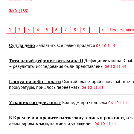
ЖКХ (139)
Текущая
1
Страница
2
Страница
3
Страница
4
Страница
5
Страница
6
Страница
7
Страница
8
Страница
9
…
Следующая
›
Последняя
Последняя 
страница
страница
страница
Нумерация
страниц
Суд да дело
Заплатить всё равно придётся
06.10 11:44
Тотальный дефицит витамина D
Дефицит витамина D набл
– результаты исследования были представлены
06.10 11:44
Глянул на небо – плати
Омский планетарий снова работает в
прокуратуры, пришлось переезжать.
06.10 11:43
У наших соседей: опыт
Колледж про человека
06.10 11:41
В Кремле и в правительстве запутались в роскоши, в 
декларировать часы, картины и украшения.
06.10 11:41