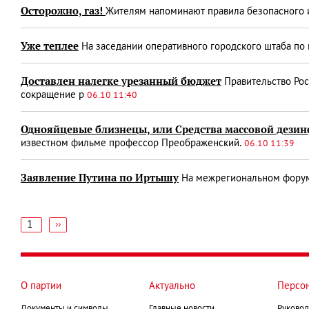
Осторожно, газ!
Жителям напоминают правила безопасного 
Уже теплее
На заседании оперативного городского штаба по 
Доставлен налегке урезанный бюджет
Правительство Рос
сокращение р
06.10 11:40
Однояйцевые близнецы, или Средства массовой дези
известном фильме профессор Преображенский.
06.10 11:39
Заявление Путина по Иртышу
На межрегиональном форуме
1
Следующая
››
страница
Нумерация
страниц
О партии
Актуально
Персо