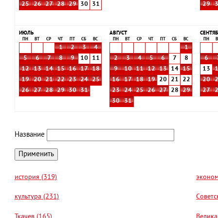
25
26
27
28
29
30
31
29
ИЮЛЬ
АВГУСТ
СЕНТЯБ
ПН
ВТ
СР
ЧТ
ПТ
СБ
ВС
ПН
ВТ
СР
ЧТ
ПТ
СБ
ВС
ПН
В
1
2
3
4
1
5
6
7
8
9
10
11
2
3
4
5
6
7
8
6
12
13
14
15
16
17
18
9
10
11
12
13
14
15
13
19
20
21
22
23
24
25
16
17
18
19
20
21
22
20
26
27
28
29
30
31
23
24
25
26
27
28
29
27
30
31
Название
история (319)
эконом
культура (231)
Советс
Ткачев (165)
Велика