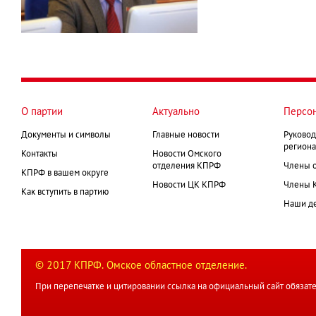
О партии
Актуально
Персо
Документы и символы
Главные новости
Руковод
региона
Контакты
Новости Омского
отделения КПРФ
Члены 
КПРФ в вашем округе
Новости ЦК КПРФ
Члены 
Как вступить в партию
Наши д
© 2017 КПРФ. Омское областное отделение.
При перепечатке и цитировании ссылка на официальный сайт обязате