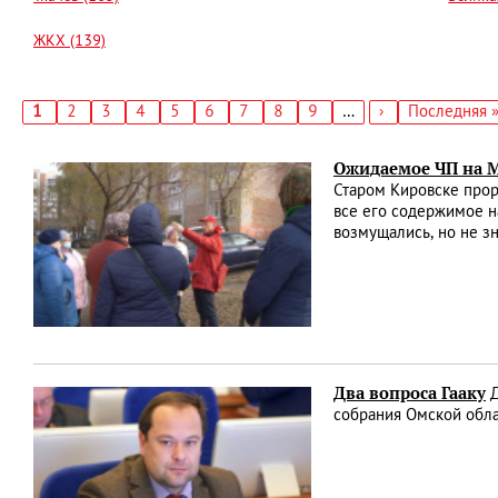
ЖКХ (139)
Текущая
1
Страница
2
Страница
3
Страница
4
Страница
5
Страница
6
Страница
7
Страница
8
Страница
9
…
Следующая
›
Последняя
Последняя 
страница
страница
страница
Нумерация
страниц
Ожидаемое ЧП на М
Старом Кировске прор
все его содержимое н
возмущались, но не зн
Два вопроса Гааку
Д
собрания Омской обла