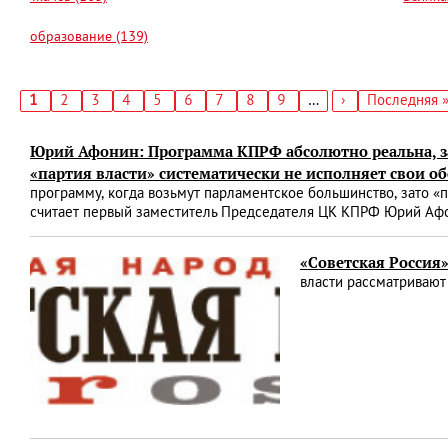
образование (139)
Текущая
1
Страница
2
Страница
3
Страница
4
Страница
5
Страница
6
Страница
7
Страница
8
Страница
9
…
Следующая
›
Последняя
Последняя 
страница
страница
страница
Нумерация
страниц
Юрий Афонин: Программа КПРФ абсолютно реальна, за
«партия власти» систематически не исполняет свои о
программу, когда возьмут парламентское большинство, зато «
считает первый заместитель Председателя ЦК КПРФ Юрий Аф
«Советская Россия»
власти рассматривают