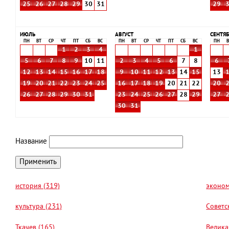
25
26
27
28
29
30
31
29
ИЮЛЬ
АВГУСТ
СЕНТЯБ
ПН
ВТ
СР
ЧТ
ПТ
СБ
ВС
ПН
ВТ
СР
ЧТ
ПТ
СБ
ВС
ПН
В
1
2
3
4
1
5
6
7
8
9
10
11
2
3
4
5
6
7
8
6
12
13
14
15
16
17
18
9
10
11
12
13
14
15
13
19
20
21
22
23
24
25
16
17
18
19
20
21
22
20
26
27
28
29
30
31
23
24
25
26
27
28
29
27
30
31
Название
история (319)
эконом
культура (231)
Советс
Ткачев (165)
Велика