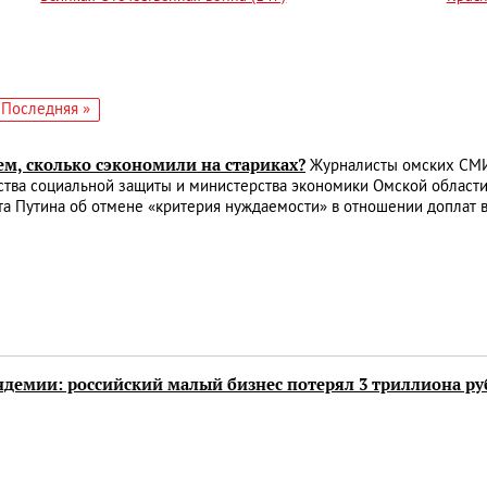
едующая
Последняя
Последняя »
аница
страница
ем, сколько сэкономили на стариках?
Журналисты омских СМИ 
тва социальной защиты и министерства экономики Омской области
а Путина об отмене «критерия нуждаемости» в отношении доплат 
ндемии: российский малый бизнес потерял 3 триллиона ру