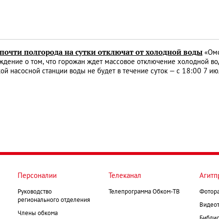
 почти полгорода на сутки отключат от холодной воды
«Омс
дение о том, что горожан ждет массовое отключение холодной во
ой насосной станции воды не будет в течение суток — с 18:00 7 и
Персоналии
Телеканал
Агитп
Руководство
Телепрограмма Обком-ТВ
Фотор
регионального отделения
Видеот
Члены обкома
Библио