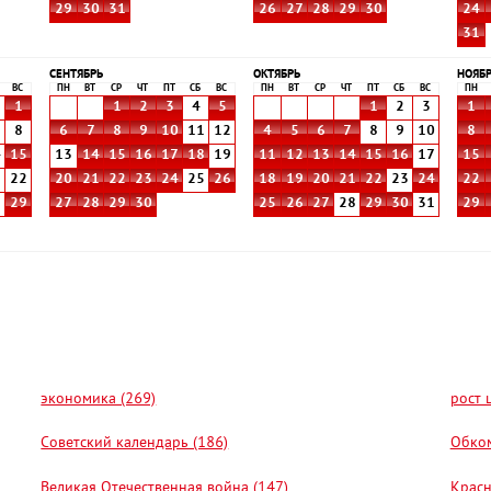
29
30
31
26
27
28
29
30
24
31
СЕНТЯБРЬ
ОКТЯБРЬ
НОЯБ
ВС
ПН
ВТ
СР
ЧТ
ПТ
СБ
ВС
ПН
ВТ
СР
ЧТ
ПТ
СБ
ВС
ПН
1
1
2
3
4
5
1
2
3
1
8
6
7
8
9
10
11
12
4
5
6
7
8
9
10
8
4
15
13
14
15
16
17
18
19
11
12
13
14
15
16
17
15
1
22
20
21
22
23
24
25
26
18
19
20
21
22
23
24
22
8
29
27
28
29
30
25
26
27
28
29
30
31
29
экономика (269)
рост 
Советский календарь (186)
Обком
Великая Отечественная война (147)
Красн