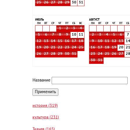
25
26
27
28
29
30
31
ИЮЛЬ
АВГУСТ
ПН
ВТ
СР
ЧТ
ПТ
СБ
ВС
ПН
ВТ
СР
ЧТ
ПТ
СБ
1
2
3
4
5
6
7
8
9
10
11
2
3
4
5
6
7
12
13
14
15
16
17
18
9
10
11
12
13
1
19
20
21
22
23
24
25
16
17
18
19
20
2
26
27
28
29
30
31
23
24
25
26
27
2
30
31
Название
история (319)
культура (231)
Ткачев (165)