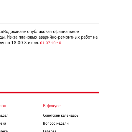
кВодоканал» опубликовал официальное
ды. Из-за плановых аварийно-ремонтных работ на
юля по 18:00 8 июля.
01.07 10:40
роп
В фокусе
аздел
Советский календарь
ека
Вопрос недели
тека
Галерея