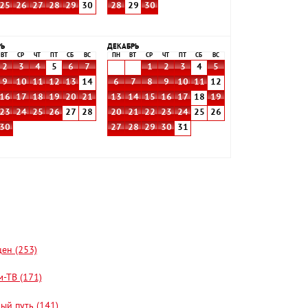
25
26
27
28
29
30
28
29
30
РЬ
ДЕКАБРЬ
ВТ
СР
ЧТ
ПТ
СБ
ВС
ПН
ВТ
СР
ЧТ
ПТ
СБ
ВС
2
3
4
5
6
7
1
2
3
4
5
9
10
11
12
13
14
6
7
8
9
10
11
12
16
17
18
19
20
21
13
14
15
16
17
18
19
23
24
25
26
27
28
20
21
22
23
24
25
26
30
27
28
29
30
31
цен (253)
-ТВ (171)
ый путь (141)