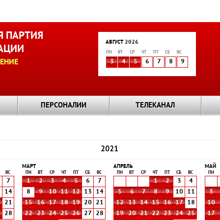
 ПАРТИЯ
АВГУСТ 2026
АЦИИ
ПН
ВТ
СР
ЧТ
ПТ
СБ
ВС
ЕНИЕ
3
4
5
6
7
8
9
ПЕРСОНАЛИИ
ТЕЛЕКАНАЛ
2021
МАРТ
АПРЕЛЬ
МАЙ
ВС
ПН
ВТ
СР
ЧТ
ПТ
СБ
ВС
ПН
ВТ
СР
ЧТ
ПТ
СБ
ВС
ПН
7
1
2
3
4
5
6
7
1
2
3
4
3
14
8
9
10
11
12
13
14
5
6
7
8
9
10
11
3
0
21
15
16
17
18
19
20
21
12
13
14
15
16
17
18
10
7
28
22
23
24
25
26
27
28
19
20
21
22
23
24
25
17