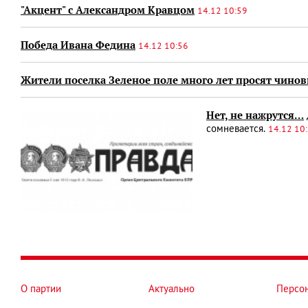
"Акцент" с Александром Кравцом
14.12 10:59
Победа Ивана Федина
14.12 10:56
Жители поселка Зеленое поле много лет просят чино
Нет, не нажрутся…
сомневается.
14.12 10
О партии
Актуально
Персо