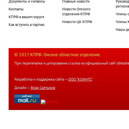
Документы и символы
Главные новости
Руковод
региона
Контакты
Новости Омского
отделения КПРФ
Члены 
КПРФ в вашем округе
Новости ЦК КПРФ
Члены 
Как вступить в партию
Наши д
© 2017 КПРФ. Омское областное отделение.
При перепечатке и цитировании ссылка на официальный сайт обязате
Разработка и поддержка сайта —
ООО "КОИНТС"
.
Дизайн —
Влад Салтыков
.