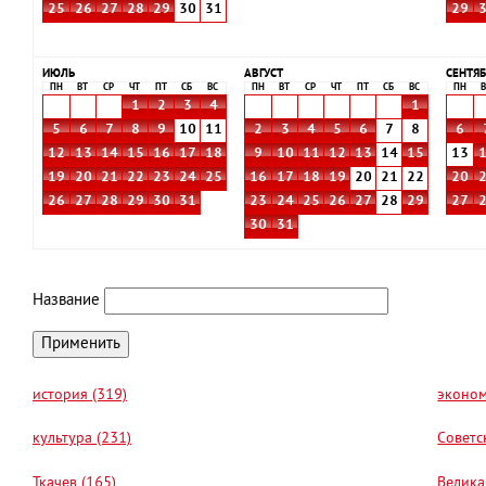
25
26
27
28
29
30
31
29
ИЮЛЬ
АВГУСТ
СЕНТЯБ
ПН
ВТ
СР
ЧТ
ПТ
СБ
ВС
ПН
ВТ
СР
ЧТ
ПТ
СБ
ВС
ПН
В
1
2
3
4
1
5
6
7
8
9
10
11
2
3
4
5
6
7
8
6
12
13
14
15
16
17
18
9
10
11
12
13
14
15
13
19
20
21
22
23
24
25
16
17
18
19
20
21
22
20
26
27
28
29
30
31
23
24
25
26
27
28
29
27
30
31
Название
история (319)
эконом
культура (231)
Советс
Ткачев (165)
Велика