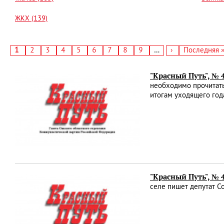
ЖКХ (139)
Текущая
1
Страница
2
Страница
3
Страница
4
Страница
5
Страница
6
Страница
7
Страница
8
Страница
9
…
Следующая
›
Последняя
Последняя 
страница
страница
страница
Нумерация
страниц
"Красный Путь", №
необходимо прочитат
итогам уходящего год
"Красный Путь", № 
селе пишет депутат С