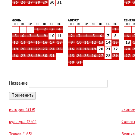
25
26
27
28
29
30
31
29
ИЮЛЬ
АВГУСТ
СЕНТЯБ
ПН
ВТ
СР
ЧТ
ПТ
СБ
ВС
ПН
ВТ
СР
ЧТ
ПТ
СБ
ВС
ПН
В
1
2
3
4
1
5
6
7
8
9
10
11
2
3
4
5
6
7
8
6
12
13
14
15
16
17
18
9
10
11
12
13
14
15
13
19
20
21
22
23
24
25
16
17
18
19
20
21
22
20
26
27
28
29
30
31
23
24
25
26
27
28
29
27
30
31
Название
история (319)
эконом
культура (231)
Советс
Ткачев (165)
Велика