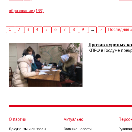
образование (139)
Текущая
1
Страница
2
Страница
3
Страница
4
Страница
5
Страница
6
Страница
7
Страница
8
Страница
9
…
Следующая
›
Последняя
Последняя 
страница
страница
страница
Нумерация
страниц
Против куриных ко
КПРФ в Госдуме прек
О партии
Актуально
Персо
Документы и символы
Главные новости
Руковод