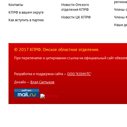
региона
Контакты
Новости Омского
отделения КПРФ
Члены 
КПРФ в вашем округе
Новости ЦК КПРФ
Члены 
Как вступить в партию
Наши д
© 2017 КПРФ. Омское областное отделение.
При перепечатке и цитировании ссылка на официальный сайт обязате
Разработка и поддержка сайта —
ООО "КОИНТС"
.
Дизайн —
Влад Салтыков
.