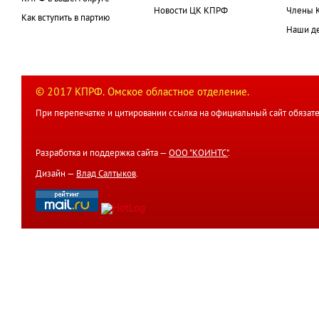
Новости ЦК КПРФ
Члены 
Как вступить в партию
Наши д
© 2017 КПРФ. Омское областное отделение.
При перепечатке и цитировании ссылка на официальный сайт обязате
Разработка и поддержка сайта —
ООО "КОИНТС"
.
Дизайн —
Влад Салтыков
.