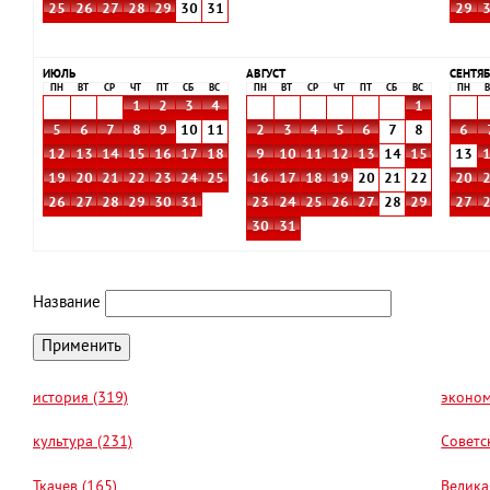
25
26
27
28
29
30
31
29
ИЮЛЬ
АВГУСТ
СЕНТЯБ
ПН
ВТ
СР
ЧТ
ПТ
СБ
ВС
ПН
ВТ
СР
ЧТ
ПТ
СБ
ВС
ПН
В
1
2
3
4
1
5
6
7
8
9
10
11
2
3
4
5
6
7
8
6
12
13
14
15
16
17
18
9
10
11
12
13
14
15
13
19
20
21
22
23
24
25
16
17
18
19
20
21
22
20
26
27
28
29
30
31
23
24
25
26
27
28
29
27
30
31
Название
история (319)
эконом
культура (231)
Советс
Ткачев (165)
Велика