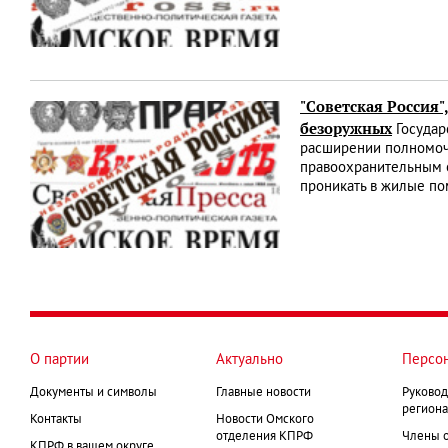
"Советская Россия"
безоружных
Государ
расширении полномочи
правоохранительным о
проникать в жилые по
О партии
Актуально
Персо
Документы и символы
Главные новости
Руковод
региона
Контакты
Новости Омского
отделения КПРФ
Члены 
КПРФ в вашем округе