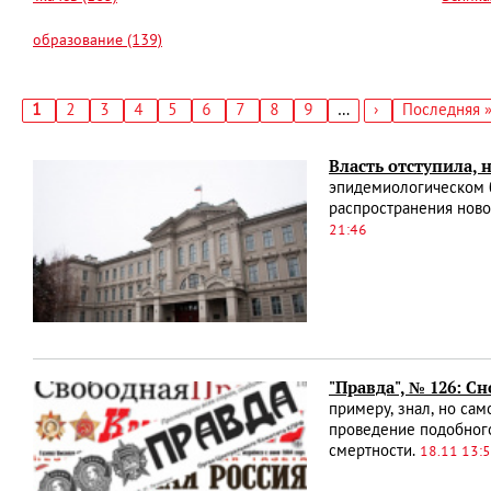
образование (139)
Текущая
1
Страница
2
Страница
3
Страница
4
Страница
5
Страница
6
Страница
7
Страница
8
Страница
9
…
Следующая
›
Последняя
Последняя 
страница
страница
страница
Нумерация
страниц
Власть отступила, 
эпидемиологическом б
распространения ново
21:46
"Правда", № 126: С
примеру, знал, но сам
проведение подобного
смертности.
18.11 13: