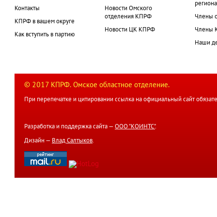
региона
Контакты
Новости Омского
отделения КПРФ
Члены 
КПРФ в вашем округе
Новости ЦК КПРФ
Члены 
Как вступить в партию
Наши д
© 2017 КПРФ. Омское областное отделение.
При перепечатке и цитировании ссылка на официальный сайт обязате
Разработка и поддержка сайта —
ООО "КОИНТС"
.
Дизайн —
Влад Салтыков
.