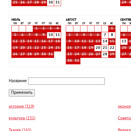
25
26
27
28
29
30
31
29
ИЮЛЬ
АВГУСТ
СЕНТЯБ
ПН
ВТ
СР
ЧТ
ПТ
СБ
ВС
ПН
ВТ
СР
ЧТ
ПТ
СБ
ВС
ПН
В
1
2
3
4
1
5
6
7
8
9
10
11
2
3
4
5
6
7
8
6
12
13
14
15
16
17
18
9
10
11
12
13
14
15
13
19
20
21
22
23
24
25
16
17
18
19
20
21
22
20
26
27
28
29
30
31
23
24
25
26
27
28
29
27
30
31
Название
история (319)
эконом
культура (231)
Советс
Ткачев (165)
Велика