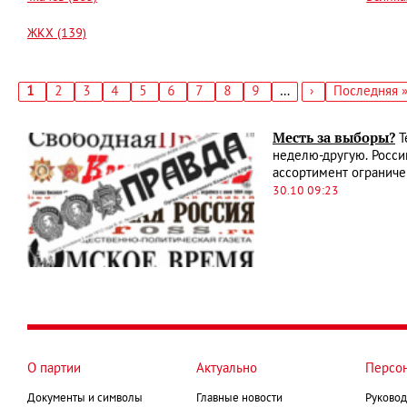
ЖКХ (139)
Текущая
1
Страница
2
Страница
3
Страница
4
Страница
5
Страница
6
Страница
7
Страница
8
Страница
9
…
Следующая
›
Последняя
Последняя 
страница
страница
страница
Нумерация
страниц
Месть за выборы?
Т
неделю-другую. Росси
ассортимент ограниче
30.10 09:23
О партии
Актуально
Персо
Документы и символы
Главные новости
Руковод