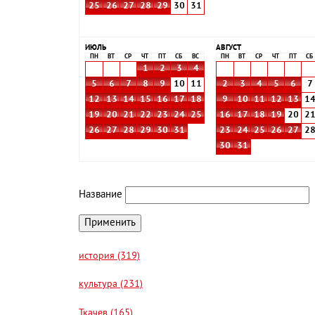
25
26
27
28
29
30
31
ИЮЛЬ
АВГУСТ
ПН
ВТ
СР
ЧТ
ПТ
СБ
ВС
ПН
ВТ
СР
ЧТ
ПТ
СБ
1
2
3
4
5
6
7
8
9
10
11
2
3
4
5
6
7
12
13
14
15
16
17
18
9
10
11
12
13
1
19
20
21
22
23
24
25
16
17
18
19
20
2
26
27
28
29
30
31
23
24
25
26
27
2
30
31
Название
история (319)
культура (231)
Ткачев (165)