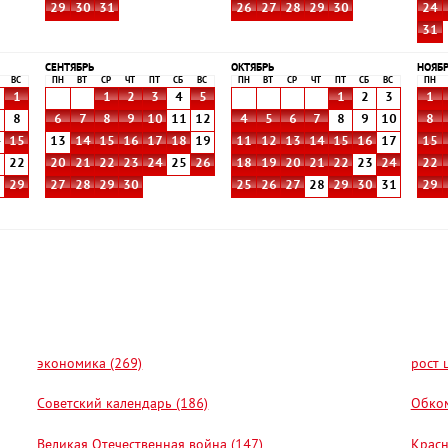
29
30
31
26
27
28
29
30
24
31
СЕНТЯБРЬ
ОКТЯБРЬ
НОЯБ
ВС
ПН
ВТ
СР
ЧТ
ПТ
СБ
ВС
ПН
ВТ
СР
ЧТ
ПТ
СБ
ВС
ПН
1
1
2
3
4
5
1
2
3
1
8
6
7
8
9
10
11
12
4
5
6
7
8
9
10
8
4
15
13
14
15
16
17
18
19
11
12
13
14
15
16
17
15
1
22
20
21
22
23
24
25
26
18
19
20
21
22
23
24
22
8
29
27
28
29
30
25
26
27
28
29
30
31
29
экономика (269)
рост 
Советский календарь (186)
Обком
Великая Отечественная война (147)
Красн