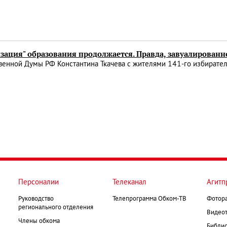
зация" образования продолжается. Правда, завуалированн
венной Думы РФ Константина Ткачева с жителями 141-го избирател
Персоналии
Телеканал
Агитп
Руководство
Телепрограмма Обком-ТВ
Фотор
регионального отделения
Видеот
Члены обкома
Библио