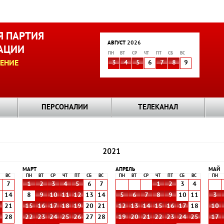
 ПАРТИЯ
АВГУСТ 2026
АЦИИ
ПН
ВТ
СР
ЧТ
ПТ
СБ
ВС
ЕНИЕ
3
4
5
6
7
8
9
ПЕРСОНАЛИИ
ТЕЛЕКАНАЛ
2021
МАРТ
АПРЕЛЬ
МАЙ
ВС
ПН
ВТ
СР
ЧТ
ПТ
СБ
ВС
ПН
ВТ
СР
ЧТ
ПТ
СБ
ВС
ПН
7
1
2
3
4
5
6
7
1
2
3
4
3
14
8
9
10
11
12
13
14
5
6
7
8
9
10
11
3
0
21
15
16
17
18
19
20
21
12
13
14
15
16
17
18
10
7
28
22
23
24
25
26
27
28
19
20
21
22
23
24
25
17