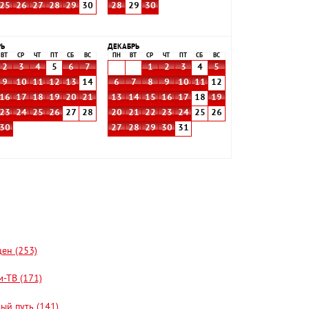
25
26
27
28
29
30
28
29
30
РЬ
ДЕКАБРЬ
ВТ
СР
ЧТ
ПТ
СБ
ВС
ПН
ВТ
СР
ЧТ
ПТ
СБ
ВС
2
3
4
5
6
7
1
2
3
4
5
9
10
11
12
13
14
6
7
8
9
10
11
12
16
17
18
19
20
21
13
14
15
16
17
18
19
23
24
25
26
27
28
20
21
22
23
24
25
26
30
27
28
29
30
31
цен (253)
-ТВ (171)
ый путь (141)