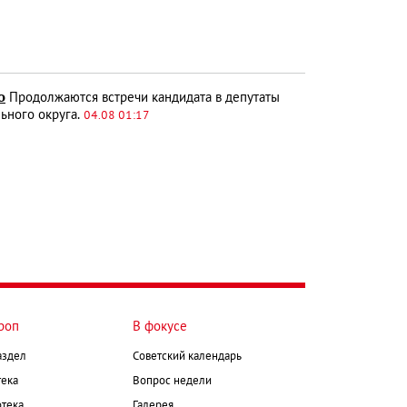
о
Продолжаются встречи кандидата в депутаты
ьного округа.
04.08 01:17
роп
В фокусе
аздел
Советский календарь
ека
Вопрос недели
тека
Галерея