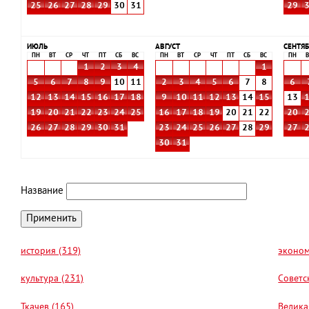
25
26
27
28
29
30
31
29
ИЮЛЬ
АВГУСТ
СЕНТЯБ
ПН
ВТ
СР
ЧТ
ПТ
СБ
ВС
ПН
ВТ
СР
ЧТ
ПТ
СБ
ВС
ПН
В
1
2
3
4
1
5
6
7
8
9
10
11
2
3
4
5
6
7
8
6
12
13
14
15
16
17
18
9
10
11
12
13
14
15
13
19
20
21
22
23
24
25
16
17
18
19
20
21
22
20
26
27
28
29
30
31
23
24
25
26
27
28
29
27
30
31
Название
история (319)
эконом
культура (231)
Советс
Ткачев (165)
Велика