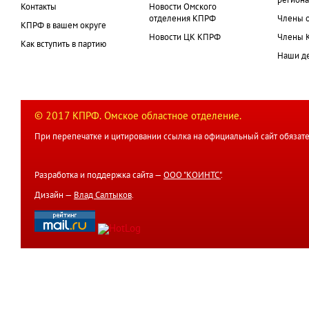
региона
Контакты
Новости Омского
отделения КПРФ
Члены 
КПРФ в вашем округе
Новости ЦК КПРФ
Члены 
Как вступить в партию
Наши д
© 2017 КПРФ. Омское областное отделение.
При перепечатке и цитировании ссылка на официальный сайт обязате
Разработка и поддержка сайта —
ООО "КОИНТС"
.
Дизайн —
Влад Салтыков
.