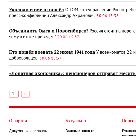
Укололи и смело пошёл
О ТОМ, что управление Роспотребна
пресс-конференции Александр Ахрамович,
30.06 15:38
Объединить Омск и Новосибирск?
Россия стоит на порог
чему в итоге приведет?
30.06 15:37
Кто пошёл воевать 22 июня 1941 года
У военкоматов 22 и
добровольцев.
30.06 15:37
«Лопатная экономика»: пенсионеров отправят месить 
1
Следующая
››
страница
Нумерация
страниц
О партии
Актуально
Персо
Документы и символы
Главные новости
Руковод