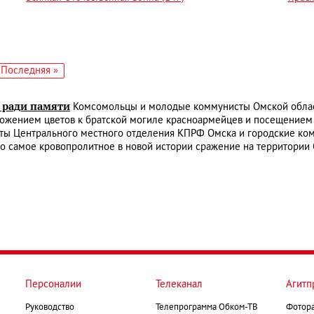
едующая
Последняя
Последняя »
аница
страница
у ради памяти
Комсомольцы и молодые коммунисты Омской облас
ложением цветов к братской могиле красноармейцев и посещением
ты Центрального местного отделения КПРФ Омска и городские ком
о самое кровопролитное в новой истории сражение на территории
Персоналии
Телеканал
Агитп
Руководство
Телепрограмма Обком-ТВ
Фотор