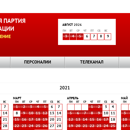
 ПАРТИЯ
АВГУСТ 2026
АЦИИ
ПН
ВТ
СР
ЧТ
ПТ
СБ
ВС
ЕНИЕ
3
4
5
6
7
8
9
ПЕРСОНАЛИИ
ТЕЛЕКАНАЛ
2021
МАРТ
АПРЕЛЬ
МАЙ
ВС
ПН
ВТ
СР
ЧТ
ПТ
СБ
ВС
ПН
ВТ
СР
ЧТ
ПТ
СБ
ВС
ПН
7
1
2
3
4
5
6
7
1
2
3
4
3
14
8
9
10
11
12
13
14
5
6
7
8
9
10
11
3
0
21
15
16
17
18
19
20
21
12
13
14
15
16
17
18
10
7
28
22
23
24
25
26
27
28
19
20
21
22
23
24
25
17