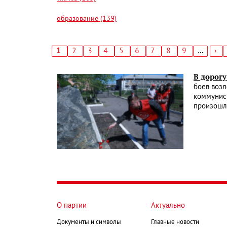
образование (139)
Текущая
1
Страница
2
Страница
3
Страница
4
Страница
5
Страница
6
Страница
7
Страница
8
Страница
9
…
Сл
›
страница
стр
Нумерация
страниц
В дорог
боев воз
коммунис
произошл
О партии
Актуально
Документы и символы
Главные новости