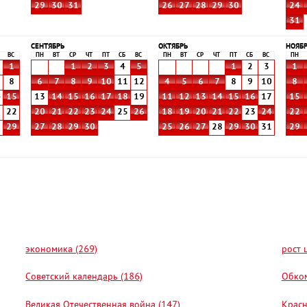
29
30
31
26
27
28
29
30
24
31
СЕНТЯБРЬ
ОКТЯБРЬ
НОЯБ
ВС
ПН
ВТ
СР
ЧТ
ПТ
СБ
ВС
ПН
ВТ
СР
ЧТ
ПТ
СБ
ВС
ПН
1
1
2
3
4
5
1
2
3
1
8
6
7
8
9
10
11
12
4
5
6
7
8
9
10
8
4
15
13
14
15
16
17
18
19
11
12
13
14
15
16
17
15
1
22
20
21
22
23
24
25
26
18
19
20
21
22
23
24
22
8
29
27
28
29
30
25
26
27
28
29
30
31
29
экономика (269)
рост 
Советский календарь (186)
Обком
Великая Отечественная война (147)
Красн