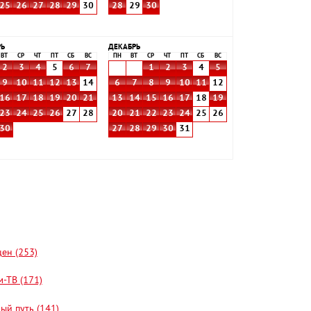
25
26
27
28
29
30
28
29
30
РЬ
ДЕКАБРЬ
ВТ
СР
ЧТ
ПТ
СБ
ВС
ПН
ВТ
СР
ЧТ
ПТ
СБ
ВС
2
3
4
5
6
7
1
2
3
4
5
9
10
11
12
13
14
6
7
8
9
10
11
12
16
17
18
19
20
21
13
14
15
16
17
18
19
23
24
25
26
27
28
20
21
22
23
24
25
26
30
27
28
29
30
31
цен (253)
-ТВ (171)
ый путь (141)