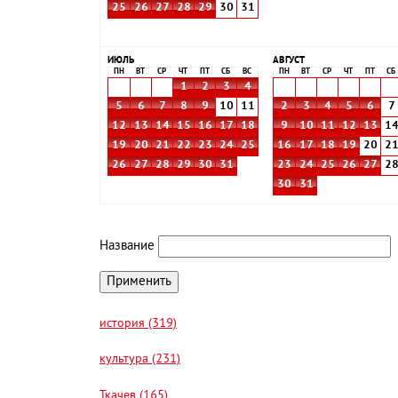
25
26
27
28
29
30
31
ИЮЛЬ
АВГУСТ
ПН
ВТ
СР
ЧТ
ПТ
СБ
ВС
ПН
ВТ
СР
ЧТ
ПТ
СБ
1
2
3
4
5
6
7
8
9
10
11
2
3
4
5
6
7
12
13
14
15
16
17
18
9
10
11
12
13
1
19
20
21
22
23
24
25
16
17
18
19
20
2
26
27
28
29
30
31
23
24
25
26
27
2
30
31
Название
история (319)
культура (231)
Ткачев (165)