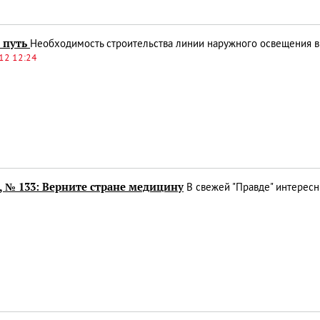
 путь
Необходимость строительства линии наружного освещения в
12 12:24
, № 133: Верните стране медицину
В свежей "Правде" интерес