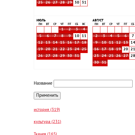
25
26
27
28
29
30
31
ИЮЛЬ
АВГУСТ
ПН
ВТ
СР
ЧТ
ПТ
СБ
ВС
ПН
ВТ
СР
ЧТ
ПТ
СБ
1
2
3
4
5
6
7
8
9
10
11
2
3
4
5
6
7
12
13
14
15
16
17
18
9
10
11
12
13
1
19
20
21
22
23
24
25
16
17
18
19
20
2
26
27
28
29
30
31
23
24
25
26
27
2
30
31
Название
история (319)
культура (231)
Ткачев (165)