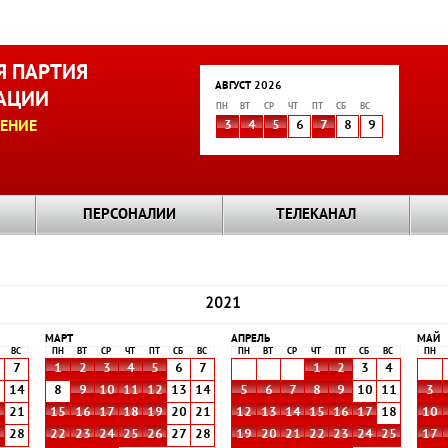
 ПАРТИЯ
АВГУСТ 2026
АЦИИ
ПН
ВТ
СР
ЧТ
ПТ
СБ
ВС
ЕНИЕ
3
4
5
6
7
8
9
ПЕРСОНАЛИИ
ТЕЛЕКАНАЛ
2021
МАРТ
АПРЕЛЬ
МАЙ
ВС
ПН
ВТ
СР
ЧТ
ПТ
СБ
ВС
ПН
ВТ
СР
ЧТ
ПТ
СБ
ВС
ПН
7
1
2
3
4
5
6
7
1
2
3
4
3
14
8
9
10
11
12
13
14
5
6
7
8
9
10
11
3
0
21
15
16
17
18
19
20
21
12
13
14
15
16
17
18
10
7
28
22
23
24
25
26
27
28
19
20
21
22
23
24
25
17