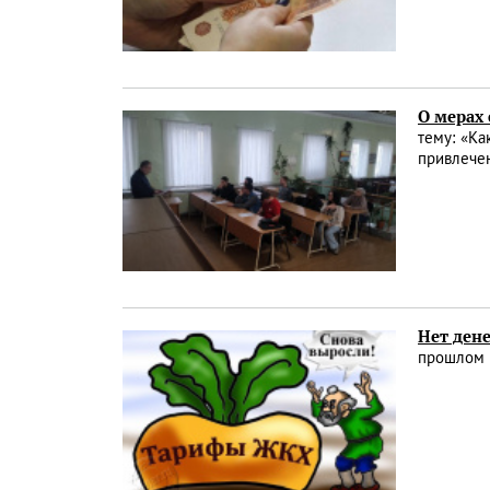
О мерах 
тему: «Ка
привлечен
Нет дене
прошлом г