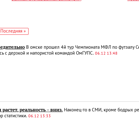
едующая
Последняя
Последняя »
аница
страница
бедительно
В омске прошел 4й тур Чемпионата МФЛ по футзалу С
сь с дерзкой и напористой командой ОмГУПС.
06.12 13:48
растет, реальность – вниз.
Наконец-то в СМИ, кроме бодрых ре
р статистики.
06.12 13:33