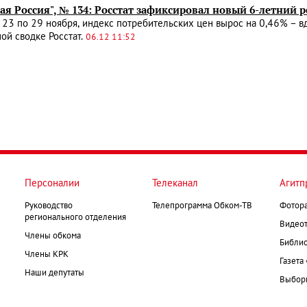
ая Россия", № 134: Росстат зафиксировал новый 6-летний 
 23 по 29 ноября, индекс потребительских цен вырос на 0,46% – в
ой сводке Росстат.
06.12 11:52
Персоналии
Телеканал
Агитп
Руководство
Телепрограмма Обком-ТВ
Фотор
регионального отделения
Видеот
Члены обкома
Библио
Члены КРК
Газета
Наши депутаты
Выборк