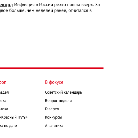
рекорд
Инфляция в России резко пошла вверх. За
двое больше, чем неделей ранее, отчитался в
роп
В фокусе
аздел
Советский календарь
ека
Вопрос недели
тека
Галерея
 «Красный Путь»
Конкурсы
а по дате
Аналитика