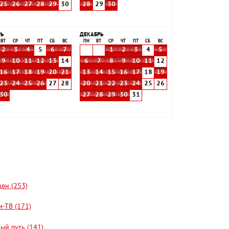
25
26
27
28
29
30
28
29
30
РЬ
ДЕКАБРЬ
ВТ
СР
ЧТ
ПТ
СБ
ВС
ПН
ВТ
СР
ЧТ
ПТ
СБ
ВС
2
3
4
5
6
7
1
2
3
4
5
9
10
11
12
13
14
6
7
8
9
10
11
12
16
17
18
19
20
21
13
14
15
16
17
18
19
23
24
25
26
27
28
20
21
22
23
24
25
26
30
27
28
29
30
31
цен (253)
-ТВ (171)
ый путь (141)