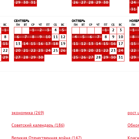
29
30
31
26
27
28
29
30
24
31
СЕНТЯБРЬ
ОКТЯБРЬ
НОЯБ
ВС
ПН
ВТ
СР
ЧТ
ПТ
СБ
ВС
ПН
ВТ
СР
ЧТ
ПТ
СБ
ВС
ПН
1
1
2
3
4
5
1
2
3
1
8
6
7
8
9
10
11
12
4
5
6
7
8
9
10
8
4
15
13
14
15
16
17
18
19
11
12
13
14
15
16
17
15
1
22
20
21
22
23
24
25
26
18
19
20
21
22
23
24
22
8
29
27
28
29
30
25
26
27
28
29
30
31
29
экономика (269)
рост 
Советский календарь (186)
Обком
Великая Отечественная война (147)
Красн