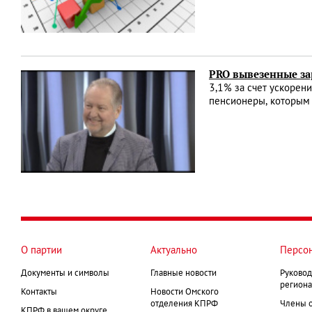
PRO вывезенные за
3,1% за счет ускорен
пенсионеры, которым 
О партии
Актуально
Персо
Документы и символы
Главные новости
Руковод
региона
Контакты
Новости Омского
отделения КПРФ
Члены 
КПРФ в вашем округе