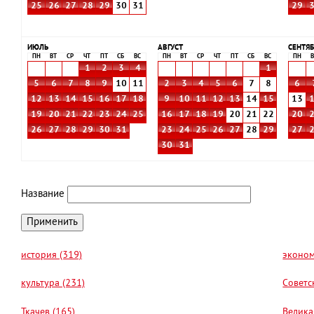
25
26
27
28
29
30
31
29
ИЮЛЬ
АВГУСТ
СЕНТЯБ
ПН
ВТ
СР
ЧТ
ПТ
СБ
ВС
ПН
ВТ
СР
ЧТ
ПТ
СБ
ВС
ПН
В
1
2
3
4
1
5
6
7
8
9
10
11
2
3
4
5
6
7
8
6
12
13
14
15
16
17
18
9
10
11
12
13
14
15
13
19
20
21
22
23
24
25
16
17
18
19
20
21
22
20
26
27
28
29
30
31
23
24
25
26
27
28
29
27
30
31
Название
история (319)
эконом
культура (231)
Советс
Ткачев (165)
Велика