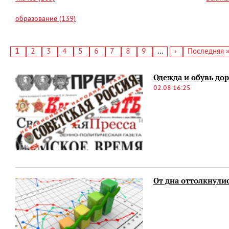
образование (139)
Текущая
1
Страница
2
Страница
3
Страница
4
Страница
5
Страница
6
Страница
7
Страница
8
Страница
9
…
Следующая
›
Последняя
Последняя 
страница
страница
страница
Нумерация
страниц
Одежда и обувь до
02.08 16:25
От дна оттолкнули