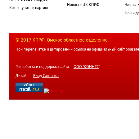
Новости ЦК КПРФ
Члены 
Как вступить в партию
Наши д
© 2017 КПРФ. Омское областное отделение.
При перепечатке и цитировании ссылка на официальный сайт обязате
Разработка и поддержка сайта —
ООО "КОИНТС"
.
Дизайн —
Влад Салтыков
.