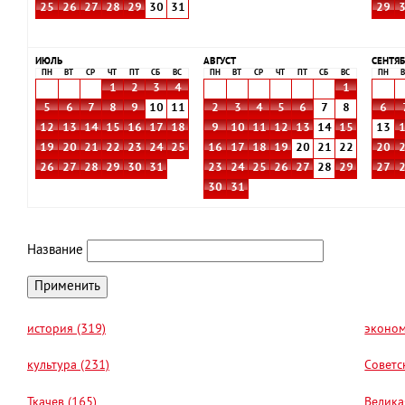
25
26
27
28
29
30
31
29
ИЮЛЬ
АВГУСТ
СЕНТЯБ
ПН
ВТ
СР
ЧТ
ПТ
СБ
ВС
ПН
ВТ
СР
ЧТ
ПТ
СБ
ВС
ПН
В
1
2
3
4
1
5
6
7
8
9
10
11
2
3
4
5
6
7
8
6
12
13
14
15
16
17
18
9
10
11
12
13
14
15
13
19
20
21
22
23
24
25
16
17
18
19
20
21
22
20
26
27
28
29
30
31
23
24
25
26
27
28
29
27
30
31
Название
история (319)
эконом
культура (231)
Советс
Ткачев (165)
Велика