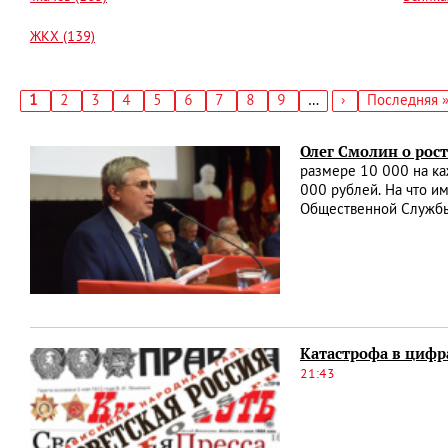
ЖКХ (139)
Текущая
1
Страница
2
Страница
3
Страница
4
Страница
5
Страница
6
Страница
7
Страница
8
Страница
9
…
Следующая
›
Последняя
Последняя 
страница
страница
страница
Нумерация
страниц
Олег Смолин о рос
размере 10 000 на ка
000 рублей. На что и
Общественной Службы
Катастрофа в цифр
21:43