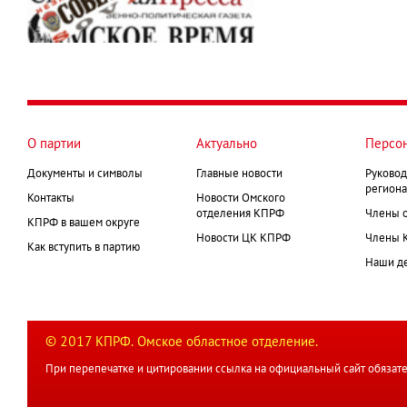
О партии
Актуально
Персо
Документы и символы
Главные новости
Руковод
региона
Контакты
Новости Омского
отделения КПРФ
Члены 
КПРФ в вашем округе
Новости ЦК КПРФ
Члены 
Как вступить в партию
Наши д
© 2017 КПРФ. Омское областное отделение.
При перепечатке и цитировании ссылка на официальный сайт обязате