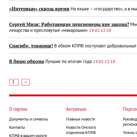
«Интервью» сквозь время
На языке – «государство», а в м
Сергей Мизя: Работающие пенсионеры вне закона?
Мно
лекарства и пресловутые «макарошки»
19.02 12:20
Спасибо, товарищ!
В обком КПРФ поступают добровольные
В бюро обкома
Лучшие по итогам года
19.02 12:18
1
Следующая
››
страница
Нумерация
страниц
О партии
Актуально
Персо
Документы и символы
Главные новости
Руковод
региона
Контакты
Новости Омского
отделения КПРФ
Члены 
КПРФ в вашем округе