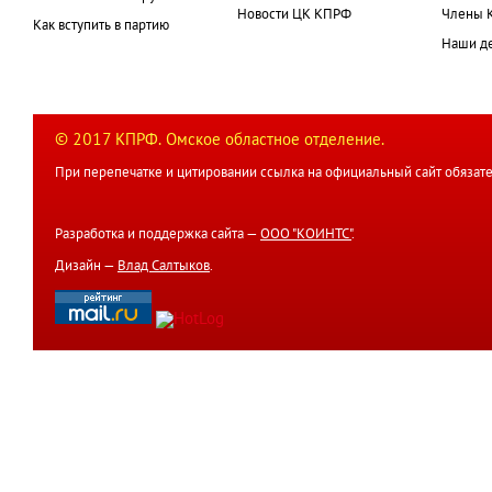
Новости ЦК КПРФ
Члены 
Как вступить в партию
Наши д
© 2017 КПРФ. Омское областное отделение.
При перепечатке и цитировании ссылка на официальный сайт обязате
Разработка и поддержка сайта —
ООО "КОИНТС"
.
Дизайн —
Влад Салтыков
.