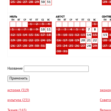
25
26
27
28
29
30
31
29
ИЮЛЬ
АВГУСТ
СЕНТЯБ
ПН
ВТ
СР
ЧТ
ПТ
СБ
ВС
ПН
ВТ
СР
ЧТ
ПТ
СБ
ВС
ПН
В
1
2
3
4
1
5
6
7
8
9
10
11
2
3
4
5
6
7
8
6
12
13
14
15
16
17
18
9
10
11
12
13
14
15
13
19
20
21
22
23
24
25
16
17
18
19
20
21
22
20
26
27
28
29
30
31
23
24
25
26
27
28
29
27
30
31
Название
история (319)
эконом
культура (231)
Советс
Ткачев (165)
Велика