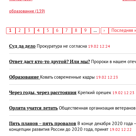
образование (139)
Текущая
1
Страница
2
Страница
3
Страница
4
Страница
5
Страница
6
Страница
7
Страница
8
Страница
9
…
Следующая
›
Последняя
Последняя 
страница
страница
страница
Нумерация
страниц
Суд да дело
Прокуратура не согласна
19.02 12:24
Ответ даст кто-то другой? Или мы?
Пророки в нашем отеч
Образование
Ковать современные кадры
19.02 12:23
Через годы, через расстояния
Крепкий орешек
19.02 12:23
Орлята учатся летать
Общественная организация ветеранов 
Пять планов – пять провалов
В конце декабря 2020 года 
концепции развития России до 2020 года, принят
19.02 12:22