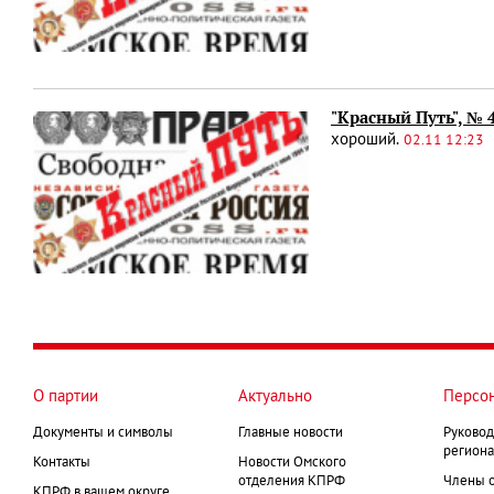
"Красный Путь", № 
хороший.
02.11 12:23
О партии
Актуально
Персо
Документы и символы
Главные новости
Руковод
региона
Контакты
Новости Омского
отделения КПРФ
Члены 
КПРФ в вашем округе