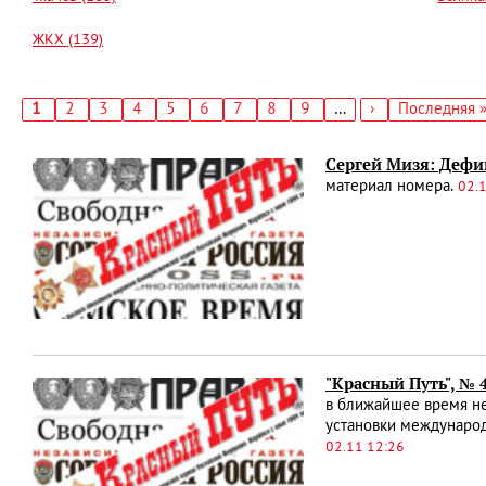
ЖКХ (139)
Текущая
1
Страница
2
Страница
3
Страница
4
Страница
5
Страница
6
Страница
7
Страница
8
Страница
9
…
Следующая
›
Последняя
Последняя 
страница
страница
страница
Нумерация
страниц
Сергей Мизя: Дефи
материал номера.
02.
"Красный Путь", № 
в ближайшее время не 
установки международ
02.11 12:26