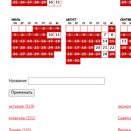
25
26
27
28
29
30
31
29
ИЮЛЬ
АВГУСТ
СЕНТЯБ
ПН
ВТ
СР
ЧТ
ПТ
СБ
ВС
ПН
ВТ
СР
ЧТ
ПТ
СБ
ВС
ПН
В
1
2
3
4
1
5
6
7
8
9
10
11
2
3
4
5
6
7
8
6
12
13
14
15
16
17
18
9
10
11
12
13
14
15
13
19
20
21
22
23
24
25
16
17
18
19
20
21
22
20
26
27
28
29
30
31
23
24
25
26
27
28
29
27
30
31
Название
история (319)
эконом
культура (231)
Советс
Ткачев (165)
Велика