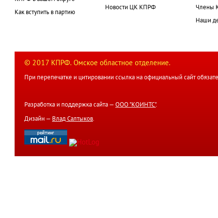
Новости ЦК КПРФ
Члены 
Как вступить в партию
Наши д
© 2017 КПРФ. Омское областное отделение.
При перепечатке и цитировании ссылка на официальный сайт обязате
Разработка и поддержка сайта —
ООО "КОИНТС"
.
Дизайн —
Влад Салтыков
.