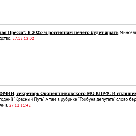
ая Пресса": В 2022-м россиянам нечего будет жрать
Минсель
дство.
27.12 12:02
ВЯЧИН, секретарь Оконешниковского МО КПРФ: И спляшем, 
одний "Красный Путь". А там в рубрике "Трибуна депутата" слово б
ячин.
27.12 11:42