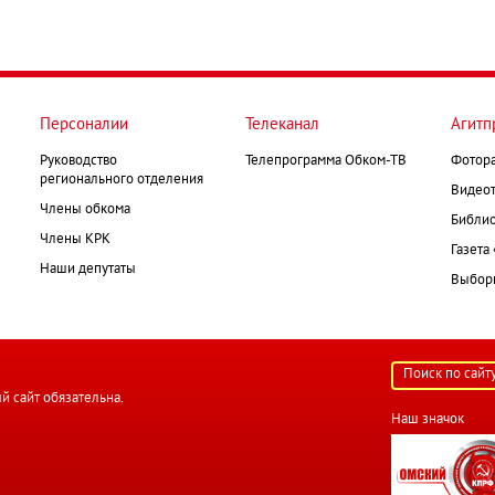
Персоналии
Телеканал
Агитп
Руководство
Телепрограмма Обком-ТВ
Фотор
регионального отделения
Видеот
Члены обкома
Библио
Члены КРК
Газета
Наши депутаты
Выборк
й сайт обязательна.
Наш значок