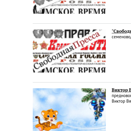
"Свободн
семеново
Виктор 
предновог
Виктор В