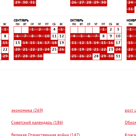
29
30
31
26
27
28
29
30
24
31
СЕНТЯБРЬ
ОКТЯБРЬ
НОЯБ
ВС
ПН
ВТ
СР
ЧТ
ПТ
СБ
ВС
ПН
ВТ
СР
ЧТ
ПТ
СБ
ВС
ПН
1
1
2
3
4
5
1
2
3
1
8
6
7
8
9
10
11
12
4
5
6
7
8
9
10
8
4
15
13
14
15
16
17
18
19
11
12
13
14
15
16
17
15
1
22
20
21
22
23
24
25
26
18
19
20
21
22
23
24
22
8
29
27
28
29
30
25
26
27
28
29
30
31
29
экономика (269)
рост 
Советский календарь (186)
Обком
Великая Отечественная война (147)
Красн