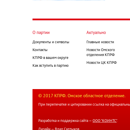
О партии
Актуально
Документы и символы
Главные новости
Контакты
Новости Омского
отделения КПРФ
КПРФ в вашем округе
Новости ЦК КПРФ
Как вступить в партию
© 2017 КПРФ. Омское областное отделение.
При перепечатке и цитировании ссылка на официальны
Разработка и поддержка сайта —
ООО "КОИНТС"
.
Дизайн —
Влад Салтыков
.