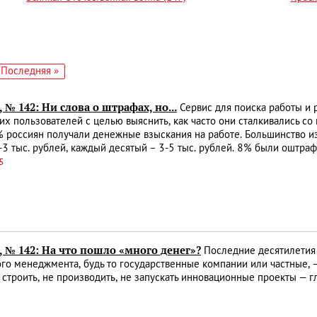
едующая
Последняя
Последняя »
аница
страница
, № 142: Ни слова о штрафах, но...
Сервис для поиска работы и 
их пользователей с целью выяснить, как часто они сталкивались со
 россиян получали денежные взыскания на работе. Большинство из
-3 тыс. рублей, каждый десятый – 3-5 тыс. рублей. 8% были оштра
5
, № 142: На что пошло «много денег»?
Последние десятилетия п
го менеджмента, будь то государственные компании или частные,
 строить, не производить, не запускать инновационные проекты — 