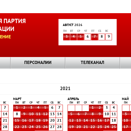
 ПАРТИЯ
АВГУСТ 2026
АЦИИ
ПН
ВТ
СР
ЧТ
ПТ
СБ
ВС
ЕНИЕ
3
4
5
6
7
8
9
ПЕРСОНАЛИИ
ТЕЛЕКАНАЛ
2021
МАРТ
АПРЕЛЬ
МАЙ
ВС
ПН
ВТ
СР
ЧТ
ПТ
СБ
ВС
ПН
ВТ
СР
ЧТ
ПТ
СБ
ВС
ПН
7
1
2
3
4
5
6
7
1
2
3
4
3
14
8
9
10
11
12
13
14
5
6
7
8
9
10
11
3
0
21
15
16
17
18
19
20
21
12
13
14
15
16
17
18
10
7
28
22
23
24
25
26
27
28
19
20
21
22
23
24
25
17