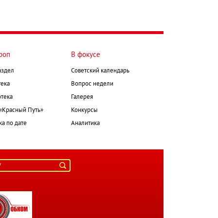
роп
В фокусе
аздел
Советский календарь
ека
Вопрос недели
тека
Галерея
 «Красный Путь»
Конкурсы
а по дате
Аналитика