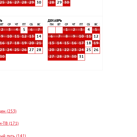
25
26
27
28
29
30
28
29
30
РЬ
ДЕКАБРЬ
ВТ
СР
ЧТ
ПТ
СБ
ВС
ПН
ВТ
СР
ЧТ
ПТ
СБ
ВС
2
3
4
5
6
7
1
2
3
4
5
9
10
11
12
13
14
6
7
8
9
10
11
12
16
17
18
19
20
21
13
14
15
16
17
18
19
23
24
25
26
27
28
20
21
22
23
24
25
26
30
27
28
29
30
31
цен (253)
-ТВ (171)
ый путь (141)