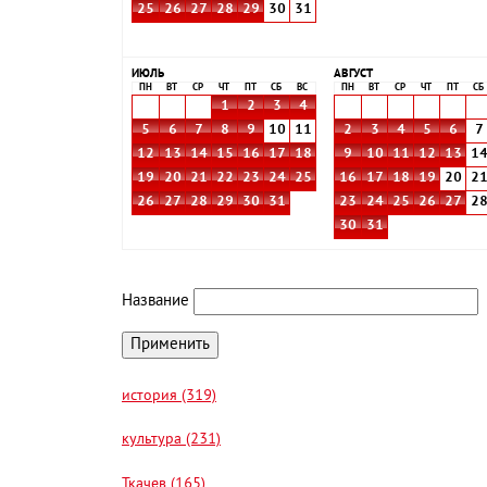
25
26
27
28
29
30
31
ИЮЛЬ
АВГУСТ
ПН
ВТ
СР
ЧТ
ПТ
СБ
ВС
ПН
ВТ
СР
ЧТ
ПТ
СБ
1
2
3
4
5
6
7
8
9
10
11
2
3
4
5
6
7
12
13
14
15
16
17
18
9
10
11
12
13
1
19
20
21
22
23
24
25
16
17
18
19
20
2
26
27
28
29
30
31
23
24
25
26
27
2
30
31
Название
история (319)
культура (231)
Ткачев (165)