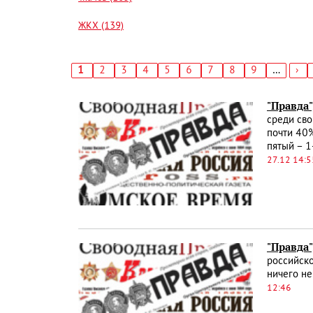
ЖКХ (139)
Текущая
1
Страница
2
Страница
3
Страница
4
Страница
5
Страница
6
Страница
7
Страница
8
Страница
9
…
Сл
›
страница
стр
Нумерация
страниц
"Правда"
среди сво
почти 40%
пятый – 1
27.12 14:5
"Правда"
российско
ничего не
12:46