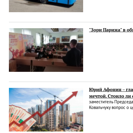
"Зори Парижа" в о
Юрий Афонин – гла
мечтой. Стоило ли
заместитель Председа
Ковальчуку вопрос о 