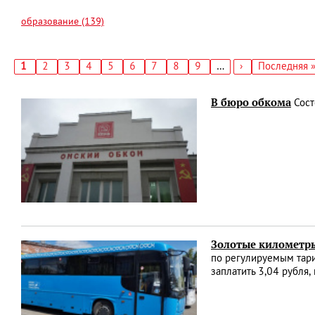
образование (139)
Текущая
1
Страница
2
Страница
3
Страница
4
Страница
5
Страница
6
Страница
7
Страница
8
Страница
9
…
Следующая
›
Последняя
Последняя 
страница
страница
страница
Нумерация
страниц
В бюро обкома
Сост
Золотые километр
по регулируемым тари
заплатить 3,04 рубля,