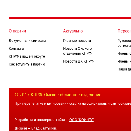
О партии
Актуально
Персо
Документы и символы
Главные новости
Руковод
региона
Контакты
Новости Омского
отделения КПРФ
Члены 
КПРФ в вашем округе
Новости ЦК КПРФ
Члены 
Как вступить в партию
Наши д
© 2017 КПРФ. Омское областное отделение.
При перепечатке и цитировании ссылка на официальный сайт обязате
Разработка и поддержка сайта —
ООО "КОИНТС"
.
Дизайн —
Влад Салтыков
.