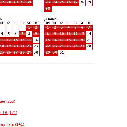
27
28
29
30
31
23
24
25
26
27
28
29
30
РЬ
ДЕКАБРЬ
ВТ
СР
ЧТ
ПТ
СБ
ВС
ПН
ВТ
СР
ЧТ
ПТ
СБ
ВС
1
2
1
2
3
4
5
6
7
4
5
6
7
8
9
8
9
10
11
12
13
14
11
12
13
14
15
16
15
16
17
18
19
20
21
18
19
20
21
22
23
22
23
24
25
26
27
28
25
26
27
28
29
30
29
30
31
цен (253)
-ТВ (171)
ый путь (141)