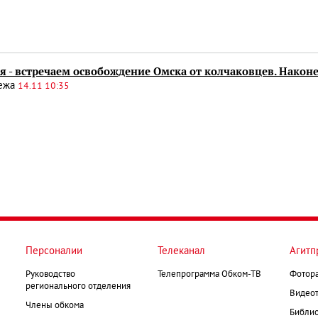
я - встречаем освобождение Омска от колчаковцев. Након
вежа
14.11 10:35
Персоналии
Телеканал
Агитп
Руководство
Телепрограмма Обком-ТВ
Фотор
регионального отделения
Видеот
Члены обкома
Библио