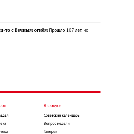
ец-то с Вечным огнём
Прошло 107 лет, но
роп
В фокусе
аздел
Советский календарь
ека
Вопрос недели
тека
Галерея