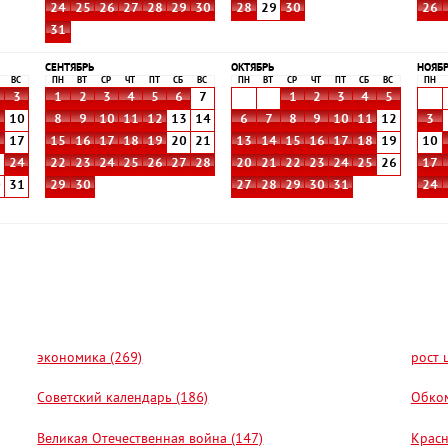
24
25
26
27
28
29
30
28
29
30
26
31
СЕНТЯБРЬ
ОКТЯБРЬ
НОЯБ
ВС
ПН
ВТ
СР
ЧТ
ПТ
СБ
ВС
ПН
ВТ
СР
ЧТ
ПТ
СБ
ВС
ПН
3
1
2
3
4
5
6
7
1
2
3
4
5
10
8
9
10
11
12
13
14
6
7
8
9
10
11
12
3
6
17
15
16
17
18
19
20
21
13
14
15
16
17
18
19
10
3
24
22
23
24
25
26
27
28
20
21
22
23
24
25
26
17
0
31
29
30
27
28
29
30
31
24
экономика (269)
рост 
Советский календарь (186)
Обком
Великая Отечественная война (147)
Красн