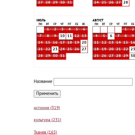
27
28
29
30
31
24
25
26
27
28
ИЮЛЬ
АВГУСТ
ПН
ВТ
СР
ЧТ
ПТ
СБ
ВС
ПН
ВТ
СР
ЧТ
ПТ
СБ
1
2
3
4
5
6
1
2
7
8
9
10
11
12
13
4
5
6
7
8
9
14
15
16
17
18
19
20
11
12
13
14
15
1
21
22
23
24
25
26
27
18
19
20
21
22
2
28
29
30
31
25
26
27
28
29
3
Название
история (319)
культура (231)
Ткачев (165)