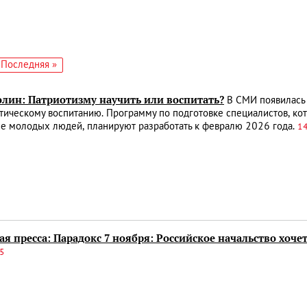
едующая
Последняя
Последняя »
аница
страница
олин: Патриотизму научить или воспитать?
️В СМИ появилась
тическому воспитанию. Программу по подготовке специалистов, кот
ие молодых людей, планируют разработать к февралю 2026 года.
14
я пресса: Парадокс 7 ноября: Российское начальство хоче
55