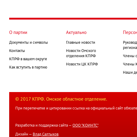
О партии
Актуально
Персо
Документы и символы
Главные новости
Руковод
региона
Контакты
Новости Омского
отделения КПРФ
Члены 
КПРФ в вашем округе
Новости ЦК КПРФ
Члены 
Как вступить в партию
Наши д
© 2017 КПРФ. Омское областное отделение.
При перепечатке и цитировании ссылка на официальный сайт обязате
Разработка и поддержка сайта —
ООО "КОИНТС"
.
Дизайн —
Влад Салтыков
.