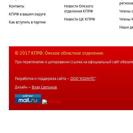
региона
Контакты
Новости Омского
отделения КПРФ
Члены 
КПРФ в вашем округе
Новости ЦК КПРФ
Члены 
Как вступить в партию
Наши д
© 2017 КПРФ. Омское областное отделение.
При перепечатке и цитировании ссылка на официальный сайт обязате
Разработка и поддержка сайта —
ООО "КОИНТС"
.
Дизайн —
Влад Салтыков
.