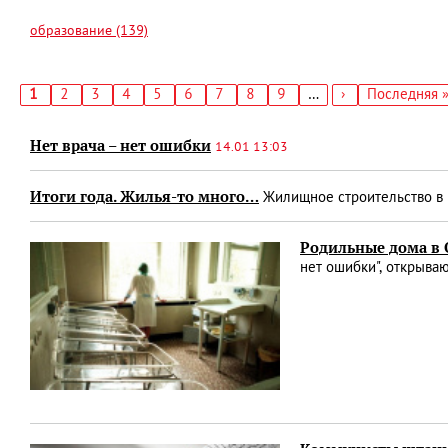
образование (139)
Текущая
1
Страница
2
Страница
3
Страница
4
Страница
5
Страница
6
Страница
7
Страница
8
Страница
9
…
Следующая
›
Последняя
Последняя 
страница
страница
страница
Нумерация
страниц
Нет врача – нет ошибки
14.01 13:03
Итоги года. Жилья-то много…
Жилищное строительство в 
Родильные дома в О
нет ошибки", открыва