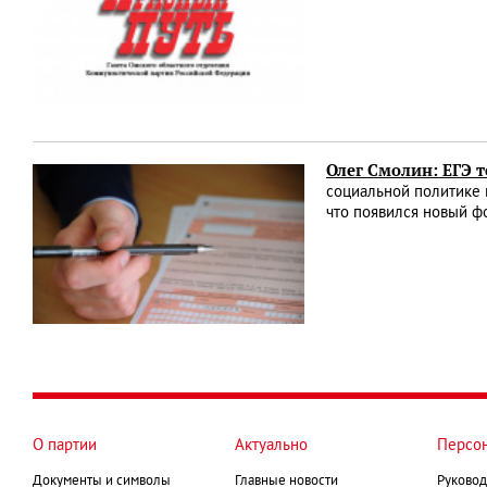
Олег Смолин: ЕГЭ 
социальной политике и
что появился новый ф
О партии
Актуально
Персо
Документы и символы
Главные новости
Руковод