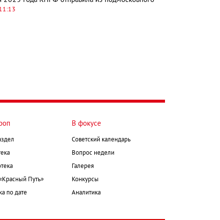
11:13
роп
В фокусе
аздел
Советский календарь
ека
Вопрос недели
тека
Галерея
 «Красный Путь»
Конкурсы
а по дате
Аналитика