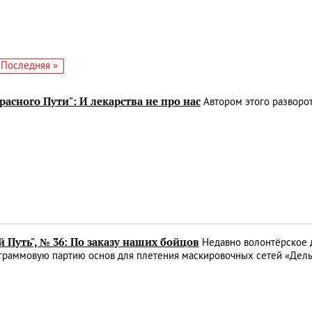
едующая
Последняя
Последняя »
аница
страница
расного Пути": И лекарства не про нас
Автором этого разворот
 Путь", № 36: По заказу наших бойцов
Недавно волонтёрское 
граммовую партию основ для плетения маскировочных сетей «Дел