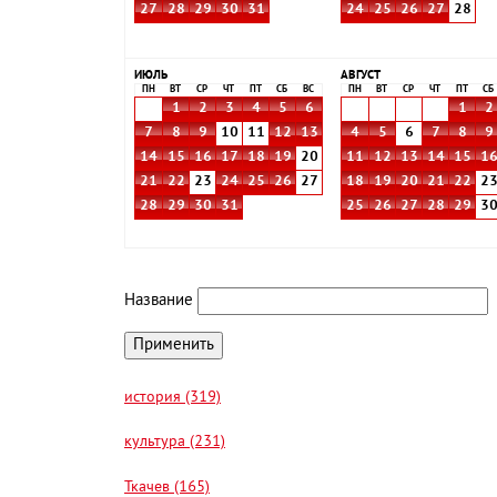
27
28
29
30
31
24
25
26
27
28
ИЮЛЬ
АВГУСТ
ПН
ВТ
СР
ЧТ
ПТ
СБ
ВС
ПН
ВТ
СР
ЧТ
ПТ
СБ
1
2
3
4
5
6
1
2
7
8
9
10
11
12
13
4
5
6
7
8
9
14
15
16
17
18
19
20
11
12
13
14
15
1
21
22
23
24
25
26
27
18
19
20
21
22
2
28
29
30
31
25
26
27
28
29
3
Название
история (319)
культура (231)
Ткачев (165)