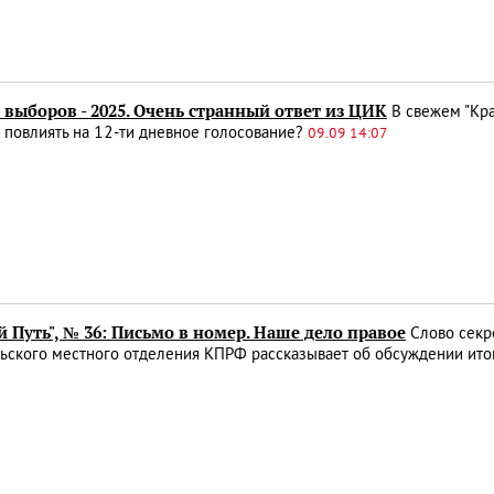
выборов - 2025. Очень странный ответ из ЦИК
В свежем "Кра
 повлиять на 12-ти дневное голосование?
09.09 14:07
 Путь", № 36: Письмо в номер. Наше дело правое
Слово секр
ьского местного отделения КПРФ рассказывает об обсуждении ито