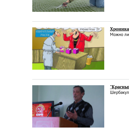
Хроника 
Можно ли
"Красный
Шербакул