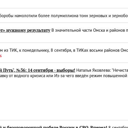
оробы намолотили более полумиллиона тонн зерновых и зерноб
т» нужному результату
В значительной части Омска и районов 
 из ТИК, к понедельнику, 8 сентября, в ТИКах восьми районов Омск
56
 Путь", №36: 14 сентября - выборы!
Наталья Яковлева: "Нечиста
вку от водного кризиса или Из-за чего введён режим повышенной 
 и безоговорочной победе России в СВО. Вперед!
8 сентябр