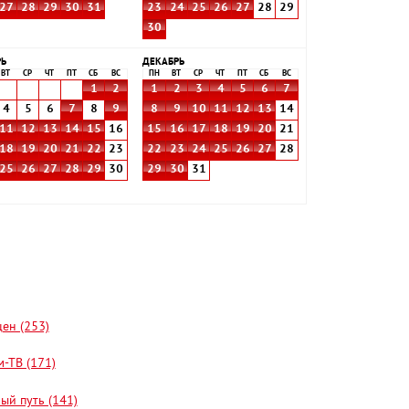
27
28
29
30
31
23
24
25
26
27
28
29
30
РЬ
ДЕКАБРЬ
ВТ
СР
ЧТ
ПТ
СБ
ВС
ПН
ВТ
СР
ЧТ
ПТ
СБ
ВС
1
2
1
2
3
4
5
6
7
4
5
6
7
8
9
8
9
10
11
12
13
14
11
12
13
14
15
16
15
16
17
18
19
20
21
18
19
20
21
22
23
22
23
24
25
26
27
28
25
26
27
28
29
30
29
30
31
цен (253)
-ТВ (171)
ый путь (141)