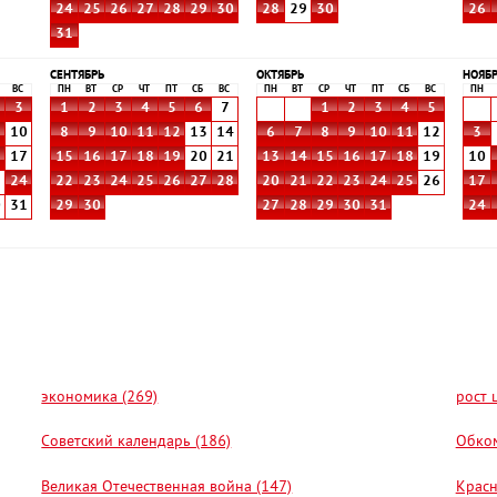
24
25
26
27
28
29
30
28
29
30
26
31
СЕНТЯБРЬ
ОКТЯБРЬ
НОЯБ
ВС
ПН
ВТ
СР
ЧТ
ПТ
СБ
ВС
ПН
ВТ
СР
ЧТ
ПТ
СБ
ВС
ПН
3
1
2
3
4
5
6
7
1
2
3
4
5
10
8
9
10
11
12
13
14
6
7
8
9
10
11
12
3
6
17
15
16
17
18
19
20
21
13
14
15
16
17
18
19
10
3
24
22
23
24
25
26
27
28
20
21
22
23
24
25
26
17
0
31
29
30
27
28
29
30
31
24
экономика (269)
рост 
Советский календарь (186)
Обком
Великая Отечественная война (147)
Красн