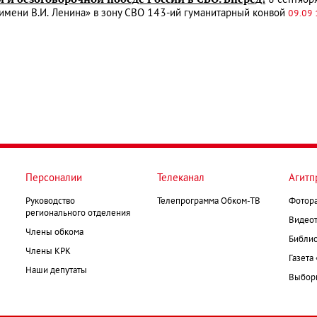
имени В.И. Ленина» в зону СВО 143-ий гуманитарный конвой
09.09 
Персоналии
Телеканал
Агитп
Руководство
Телепрограмма Обком-ТВ
Фотор
регионального отделения
Видеот
Члены обкома
Библио
Члены КРК
Газета
Наши депутаты
Выборк