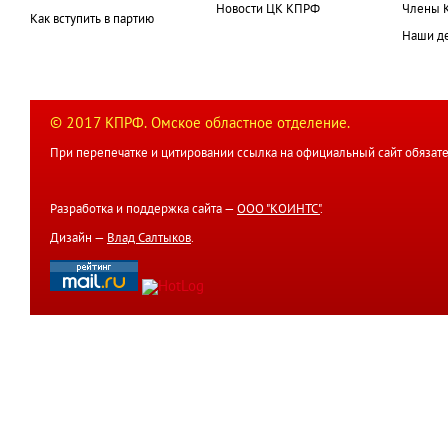
Новости ЦК КПРФ
Члены 
Как вступить в партию
Наши д
© 2017 КПРФ. Омское областное отделение.
При перепечатке и цитировании ссылка на официальный сайт обязате
Разработка и поддержка сайта —
ООО "КОИНТС"
.
Дизайн —
Влад Салтыков
.