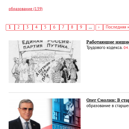
образование (139)
Текущая
1
Страница
2
Страница
3
Страница
4
Страница
5
Страница
6
Страница
7
Страница
8
Страница
9
…
Следующая
›
Последняя
Последняя 
страница
страница
страница
Нумерация
страниц
Работающие нищие 
Трудового кодекса.
04
Олег Смолин: В ста
образование в старше