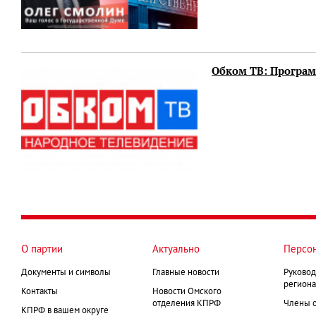
Обком ТВ: Программ
О партии
Актуально
Персо
Документы и символы
Главные новости
Руковод
региона
Контакты
Новости Омского
отделения КПРФ
Члены 
КПРФ в вашем округе