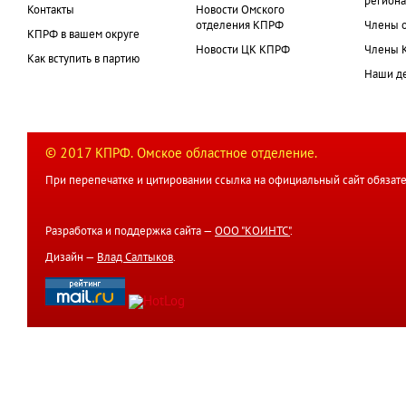
региона
Контакты
Новости Омского
отделения КПРФ
Члены 
КПРФ в вашем округе
Новости ЦК КПРФ
Члены 
Как вступить в партию
Наши д
© 2017 КПРФ. Омское областное отделение.
При перепечатке и цитировании ссылка на официальный сайт обязате
Разработка и поддержка сайта —
ООО "КОИНТС"
.
Дизайн —
Влад Салтыков
.