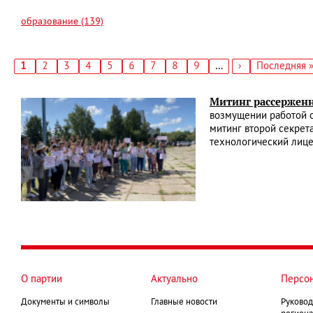
образование (139)
Текущая
1
Страница
2
Страница
3
Страница
4
Страница
5
Страница
6
Страница
7
Страница
8
Страница
9
…
Следующая
›
Последняя
Последняя 
страница
страница
страница
Нумерация
страниц
Митинг рассержен
возмущении работой 
митинг второй секрет
технологический лице
О партии
Актуально
Персо
Документы и символы
Главные новости
Руковод