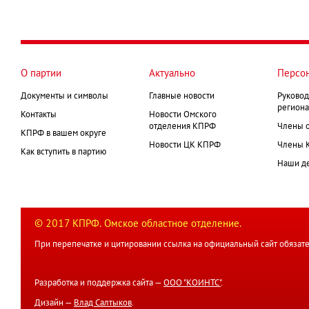
О партии
Актуально
Персо
Документы и символы
Главные новости
Руковод
региона
Контакты
Новости Омского
отделения КПРФ
Члены 
КПРФ в вашем округе
Новости ЦК КПРФ
Члены 
Как вступить в партию
Наши д
© 2017 КПРФ. Омское областное отделение.
При перепечатке и цитировании ссылка на официальный сайт обязате
Разработка и поддержка сайта —
ООО "КОИНТС"
.
Дизайн —
Влад Салтыков
.