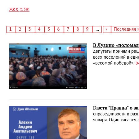
ЖКХ (139)
Текущая
1
Страница
2
Страница
3
Страница
4
Страница
5
Страница
6
Страница
7
Страница
8
Страница
9
…
Следующая
›
Последняя
Последняя 
страница
страница
страница
Нумерация
страниц
В Лузино «поломал
депутаты приняли реш
всех поселений в еди
«весомой победой».
0
Газета "Правда" о
справедливости в раз
января. Один касался