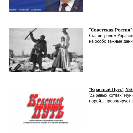
"Советская Россия"
Сталинградом Управле
на особо важные данн
"Красный Путь", №5
"дырявых котлах" муни
порой... провоцирует 