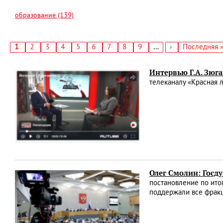
образование (139)
Текущая
1
Страница
2
Страница
3
Страница
4
Страница
5
Страница
6
Страница
7
Страница
8
Страница
9
…
Следующая
›
Последняя
Последняя 
страница
страница
страница
Нумерация
страниц
Интервью Г.А. Зюг
телеканалу «Красная 
Олег Смолин: Госду
постановление по ито
поддержали все фрак