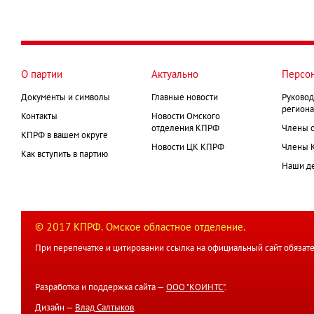
О партии
Актуально
Персо
Документы и символы
Главные новости
Руковод
региона
Контакты
Новости Омского
отделения КПРФ
Члены 
КПРФ в вашем округе
Новости ЦК КПРФ
Члены 
Как вступить в партию
Наши д
© 2017 КПРФ. Омское областное отделение.
При перепечатке и цитировании ссылка на официальный сайт обязате
Разработка и поддержка сайта —
ООО "КОИНТС"
.
Дизайн —
Влад Салтыков
.