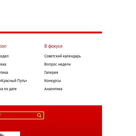
роп
В фокусе
аздел
Советский календарь
ека
Вопрос недели
тека
Галерея
 «Красный Путь»
Конкурсы
а по дате
Аналитика