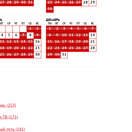
27
28
29
30
31
23
24
25
26
27
28
29
30
РЬ
ДЕКАБРЬ
ВТ
СР
ЧТ
ПТ
СБ
ВС
ПН
ВТ
СР
ЧТ
ПТ
СБ
ВС
1
2
1
2
3
4
5
6
7
4
5
6
7
8
9
8
9
10
11
12
13
14
11
12
13
14
15
16
15
16
17
18
19
20
21
18
19
20
21
22
23
22
23
24
25
26
27
28
25
26
27
28
29
30
29
30
31
цен (253)
-ТВ (171)
ый путь (141)