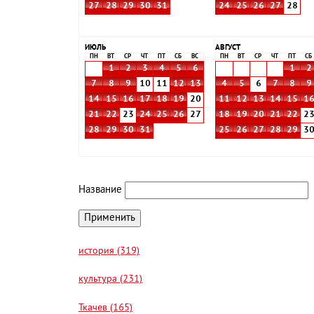
27
28
29
30
31
24
25
26
27
28
ИЮЛЬ
АВГУСТ
ПН
ВТ
СР
ЧТ
ПТ
СБ
ВС
ПН
ВТ
СР
ЧТ
ПТ
СБ
1
2
3
4
5
6
1
2
7
8
9
10
11
12
13
4
5
6
7
8
9
14
15
16
17
18
19
20
11
12
13
14
15
1
21
22
23
24
25
26
27
18
19
20
21
22
2
28
29
30
31
25
26
27
28
29
3
Название
история (319)
культура (231)
Ткачев (165)