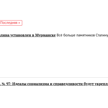
едующая
Последняя
Последняя »
аница
страница
алина установлен в Мурманске
Всё больше памятников Сталину
, № 97: Идеалы социализма и справедливости будут укрепл