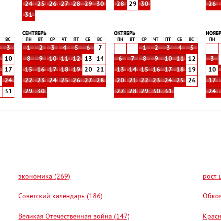
24
25
26
27
28
29
30
28
29
30
26
31
СЕНТЯБРЬ
ОКТЯБРЬ
НОЯБ
ВС
ПН
ВТ
СР
ЧТ
ПТ
СБ
ВС
ПН
ВТ
СР
ЧТ
ПТ
СБ
ВС
ПН
3
1
2
3
4
5
6
7
1
2
3
4
5
10
8
9
10
11
12
13
14
6
7
8
9
10
11
12
3
6
17
15
16
17
18
19
20
21
13
14
15
16
17
18
19
10
3
24
22
23
24
25
26
27
28
20
21
22
23
24
25
26
17
0
31
29
30
27
28
29
30
31
24
экономика (269)
рост 
Советский календарь (186)
Обком
Великая Отечественная война (147)
Красн