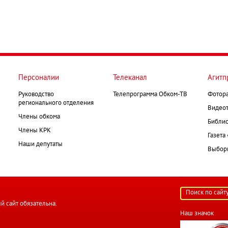
Персоналии
Телеканал
Агитп
Руководство
Телепрограмма Обком-ТВ
Фотор
регионального отделения
Видеот
Члены обкома
Библио
Члены КРК
Газета
Наши депутаты
Выборк
й сайт обязательна.
Наш значок