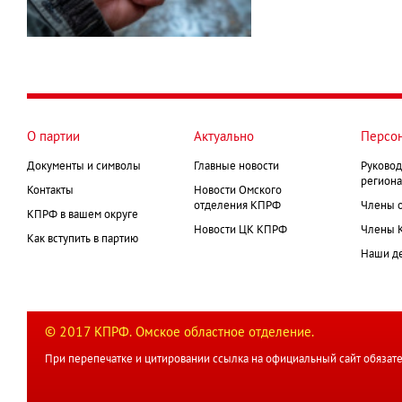
О партии
Актуально
Персо
Документы и символы
Главные новости
Руковод
региона
Контакты
Новости Омского
отделения КПРФ
Члены 
КПРФ в вашем округе
Новости ЦК КПРФ
Члены 
Как вступить в партию
Наши д
© 2017 КПРФ. Омское областное отделение.
При перепечатке и цитировании ссылка на официальный сайт обязате