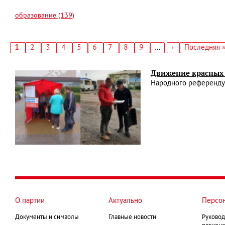
образование (139)
Текущая
1
Страница
2
Страница
3
Страница
4
Страница
5
Страница
6
Страница
7
Страница
8
Страница
9
…
Следующая
›
Последняя
Последняя 
страница
страница
страница
Нумерация
страниц
Движение красных 
Народного референду
О партии
Актуально
Персо
Документы и символы
Главные новости
Руковод