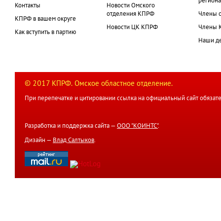
региона
Контакты
Новости Омского
отделения КПРФ
Члены 
КПРФ в вашем округе
Новости ЦК КПРФ
Члены 
Как вступить в партию
Наши д
© 2017 КПРФ. Омское областное отделение.
При перепечатке и цитировании ссылка на официальный сайт обязате
Разработка и поддержка сайта —
ООО "КОИНТС"
.
Дизайн —
Влад Салтыков
.