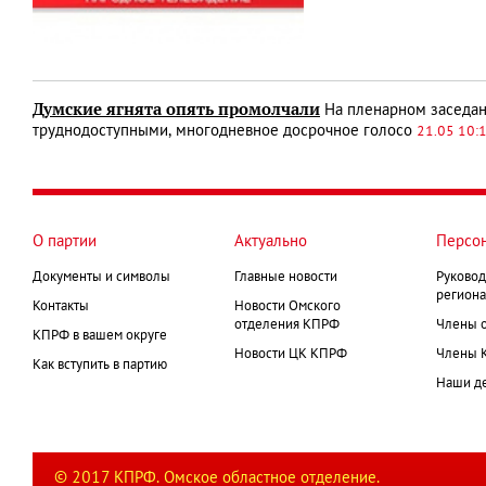
Думские ягнята опять промолчали
На пленарном заседан
труднодоступными, многодневное досрочное голосо
21.05 10:
О партии
Актуально
Персо
Документы и символы
Главные новости
Руковод
региона
Контакты
Новости Омского
отделения КПРФ
Члены 
КПРФ в вашем округе
Новости ЦК КПРФ
Члены 
Как вступить в партию
Наши д
© 2017 КПРФ. Омское областное отделение.