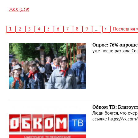
ЖКХ (139)
Текущая
1
Страница
2
Страница
3
Страница
4
Страница
5
Страница
6
Страница
7
Страница
8
Страница
9
…
Следующая
›
Последняя
Последняя 
страница
страница
страница
Нумерация
страниц
Опрос: 76% опрош
уже после развала Со
Обком ТВ: Благоуст
Люди боятся, что оче
ссылке https://vk.c