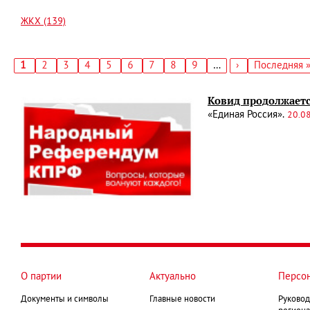
ЖКХ (139)
Текущая
1
Страница
2
Страница
3
Страница
4
Страница
5
Страница
6
Страница
7
Страница
8
Страница
9
…
Следующая
›
Последняя
Последняя 
страница
страница
страница
Нумерация
страниц
Ковид продолжаетс
«Единая Россия».
20.0
О партии
Актуально
Персо
Документы и символы
Главные новости
Руковод