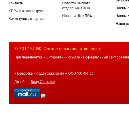
региона
Контакты
Новости Омского
отделения КПРФ
Члены 
КПРФ в вашем округе
Новости ЦК КПРФ
Члены 
Как вступить в партию
Наши д
© 2017 КПРФ. Омское областное отделение.
При перепечатке и цитировании ссылка на официальный сайт обязате
Разработка и поддержка сайта —
ООО "КОИНТС"
.
Дизайн —
Влад Салтыков
.