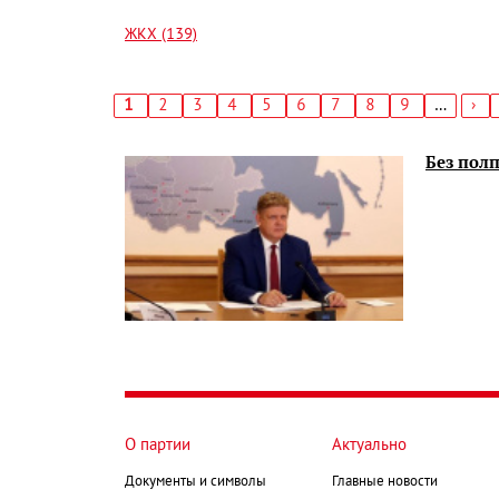
ЖКХ (139)
Текущая
1
Страница
2
Страница
3
Страница
4
Страница
5
Страница
6
Страница
7
Страница
8
Страница
9
…
Сл
›
страница
стр
Нумерация
страниц
Без полп
О партии
Актуально
Документы и символы
Главные новости