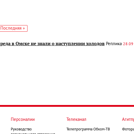
едующая
Последняя
Последняя »
аница
страница
реда в Омске не знали о наступлении холодов
Реплика
28.09
Персоналии
Телеканал
Агитп
Руководство
Телепрограмма Обком-ТВ
Фотор