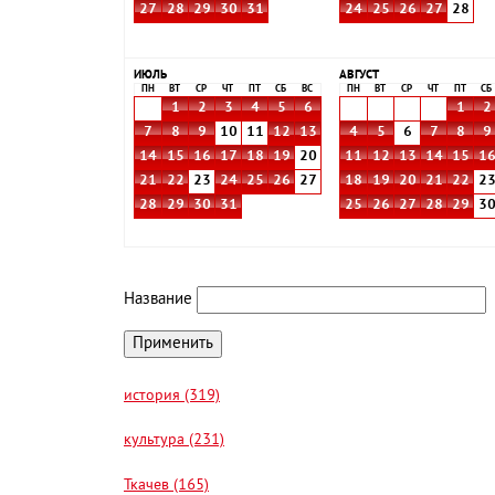
27
28
29
30
31
24
25
26
27
28
ИЮЛЬ
АВГУСТ
ПН
ВТ
СР
ЧТ
ПТ
СБ
ВС
ПН
ВТ
СР
ЧТ
ПТ
СБ
1
2
3
4
5
6
1
2
7
8
9
10
11
12
13
4
5
6
7
8
9
14
15
16
17
18
19
20
11
12
13
14
15
1
21
22
23
24
25
26
27
18
19
20
21
22
2
28
29
30
31
25
26
27
28
29
3
Название
история (319)
культура (231)
Ткачев (165)