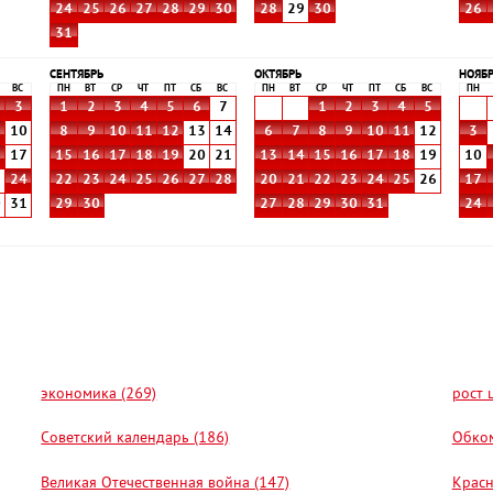
24
25
26
27
28
29
30
28
29
30
26
31
СЕНТЯБРЬ
ОКТЯБРЬ
НОЯБ
ВС
ПН
ВТ
СР
ЧТ
ПТ
СБ
ВС
ПН
ВТ
СР
ЧТ
ПТ
СБ
ВС
ПН
3
1
2
3
4
5
6
7
1
2
3
4
5
10
8
9
10
11
12
13
14
6
7
8
9
10
11
12
3
6
17
15
16
17
18
19
20
21
13
14
15
16
17
18
19
10
3
24
22
23
24
25
26
27
28
20
21
22
23
24
25
26
17
0
31
29
30
27
28
29
30
31
24
экономика (269)
рост 
Советский календарь (186)
Обком
Великая Отечественная война (147)
Красн