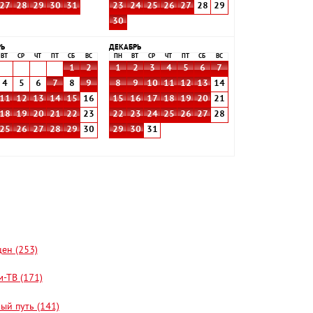
27
28
29
30
31
23
24
25
26
27
28
29
30
РЬ
ДЕКАБРЬ
ВТ
СР
ЧТ
ПТ
СБ
ВС
ПН
ВТ
СР
ЧТ
ПТ
СБ
ВС
1
2
1
2
3
4
5
6
7
4
5
6
7
8
9
8
9
10
11
12
13
14
11
12
13
14
15
16
15
16
17
18
19
20
21
18
19
20
21
22
23
22
23
24
25
26
27
28
25
26
27
28
29
30
29
30
31
цен (253)
-ТВ (171)
ый путь (141)