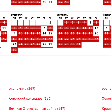
25
26
27
28
29
30
31
29
30
27
СЕНТЯБРЬ
ОКТЯБРЬ
НОЯБ
ВС
ПН
ВТ
СР
ЧТ
ПТ
СБ
ВС
ПН
ВТ
СР
ЧТ
ПТ
СБ
ВС
ПН
4
1
1
2
3
4
5
6
0
11
2
3
4
5
6
7
8
7
8
9
10
11
12
13
4
7
18
9
10
11
12
13
14
15
14
15
16
17
18
19
20
11
4
25
16
17
18
19
20
21
22
21
22
23
24
25
26
27
18
1
23
24
25
26
27
28
29
28
29
30
31
25
30
экономика (269)
рост 
Советский календарь (186)
Обком
Великая Отечественная война (147)
Красн