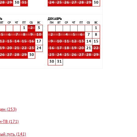
28
29
30
31
24
25
26
27
28
29
30
РЬ
ДЕКАБРЬ
ВТ
СР
ЧТ
ПТ
СБ
ВС
ПН
ВТ
СР
ЧТ
ПТ
СБ
ВС
1
2
3
1
5
6
7
8
9
10
2
3
4
5
6
7
8
12
13
14
15
16
17
9
10
11
12
13
14
15
19
20
21
22
23
24
16
17
18
19
20
21
22
26
27
28
29
30
23
24
25
26
27
28
29
30
31
цен (253)
-ТВ (171)
ый путь (141)