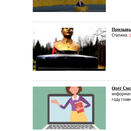
Призывы
Сталина.
1
Олег См
информати
году гла