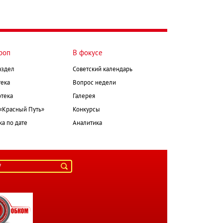
роп
В фокусе
аздел
Советский календарь
ека
Вопрос недели
тека
Галерея
 «Красный Путь»
Конкурсы
а по дате
Аналитика