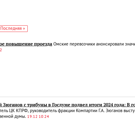
едующая
Последняя
Последняя »
аница
страница
ое повышение проезда
Омские перевозчики анонсировали значи
12
 Зюганов с трибуны в Госдуме подвел итоги 2024 года: В 
тель ЦК КПРФ, руководитель фракции Компартии Г.А. Зюганов выс
твенной думы.
19.12 10:24