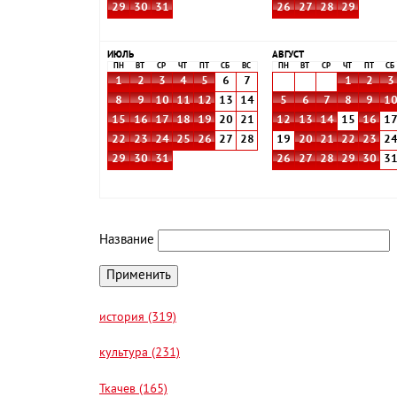
29
30
31
26
27
28
29
ИЮЛЬ
АВГУСТ
ПН
ВТ
СР
ЧТ
ПТ
СБ
ВС
ПН
ВТ
СР
ЧТ
ПТ
СБ
1
2
3
4
5
6
7
1
2
3
8
9
10
11
12
13
14
5
6
7
8
9
1
15
16
17
18
19
20
21
12
13
14
15
16
1
22
23
24
25
26
27
28
19
20
21
22
23
2
29
30
31
26
27
28
29
30
3
Название
история (319)
культура (231)
Ткачев (165)