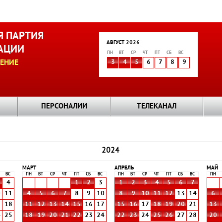
 ПАРТИЯ
АВГУСТ 2026
АЦИИ
ПН
ВТ
СР
ЧТ
ПТ
СБ
ВС
ЕНИЕ
3
4
5
6
7
8
9
ПЕРСОНАЛИИ
ТЕЛЕКАНАЛ
2024
МАРТ
АПРЕЛЬ
МАЙ
ВС
ПН
ВТ
СР
ЧТ
ПТ
СБ
ВС
ПН
ВТ
СР
ЧТ
ПТ
СБ
ВС
ПН
4
1
2
3
1
2
3
4
5
6
7
0
11
4
5
6
7
8
9
10
8
9
10
11
12
13
14
6
7
18
11
12
13
14
15
16
17
15
16
17
18
19
20
21
13
4
25
18
19
20
21
22
23
24
22
23
24
25
26
27
28
20