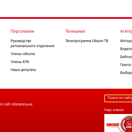
Персоналии
Телеканал
Агитп
Руководство
Телепрограмма Обком-ТВ
Фотор
регионального отделения
Видеот
Члены обкома
Библио
Члены КРК
Газета
Наши депутаты
Выборк
й сайт обязательна.
Наш значок