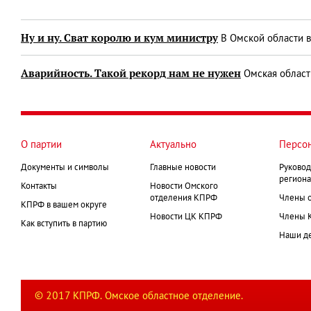
Ну и ну. Сват королю и кум министру
В Омской области в
Аварийность. Такой рекорд нам не нужен
Омская область
О партии
Актуально
Персо
Документы и символы
Главные новости
Руковод
региона
Контакты
Новости Омского
отделения КПРФ
Члены 
КПРФ в вашем округе
Новости ЦК КПРФ
Члены 
Как вступить в партию
Наши д
© 2017 КПРФ. Омское областное отделение.