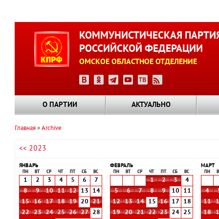
Перейти
к
КОММУНИСТИЧЕСКАЯ ПАРТИ
основному
РОССИЙСКОЙ ФЕДЕРАЦИИ
содержанию
ОМСКОЕ ОБЛАСТНОЕ ОТДЕЛЕНИЕ
О ПАРТИИ
АКТУАЛЬНО
Главная
Archive
Строка
<< 2023
навигации
ЯНВАРЬ
ФЕВРАЛЬ
МАРТ
ПН
ВТ
СР
ЧТ
ПТ
СБ
ВС
ПН
ВТ
СР
ЧТ
ПТ
СБ
ВС
ПН
В
1
2
3
4
5
6
7
1
2
3
4
8
9
10
11
12
13
14
5
6
7
8
9
10
11
4
15
16
17
18
19
20
21
12
13
14
15
16
17
18
11
22
23
24
25
26
27
28
19
20
21
22
23
24
25
18