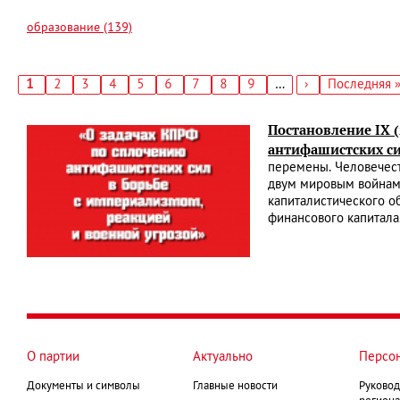
образование (139)
Текущая
1
Страница
2
Страница
3
Страница
4
Страница
5
Страница
6
Страница
7
Страница
8
Страница
9
…
Следующая
›
Последняя
Последняя 
страница
страница
страница
Нумерация
страниц
Постановление IX 
антифашистских си
перемены. Человечест
двум мировым войнам
капиталистического о
финансового капитала
О партии
Актуально
Персо
Документы и символы
Главные новости
Руковод