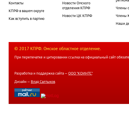
региона
Контакты
Новости Омского
отделения КПРФ
Члены 
КПРФ в вашем округе
Новости ЦК КПРФ
Члены 
Как вступить в партию
Наши д
© 2017 КПРФ. Омское областное отделение.
При перепечатке и цитировании ссылка на официальный сайт обязате
Разработка и поддержка сайта —
ООО "КОИНТС"
.
Дизайн —
Влад Салтыков
.