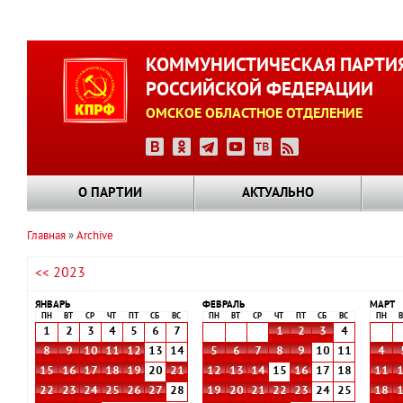
Перейти
к
КОММУНИСТИЧЕСКАЯ ПАРТИ
основному
РОССИЙСКОЙ ФЕДЕРАЦИИ
содержанию
ОМСКОЕ ОБЛАСТНОЕ ОТДЕЛЕНИЕ
О ПАРТИИ
АКТУАЛЬНО
Главная
Archive
Строка
<< 2023
навигации
ЯНВАРЬ
ФЕВРАЛЬ
МАРТ
ПН
ВТ
СР
ЧТ
ПТ
СБ
ВС
ПН
ВТ
СР
ЧТ
ПТ
СБ
ВС
ПН
В
1
2
3
4
5
6
7
1
2
3
4
8
9
10
11
12
13
14
5
6
7
8
9
10
11
4
15
16
17
18
19
20
21
12
13
14
15
16
17
18
11
22
23
24
25
26
27
28
19
20
21
22
23
24
25
18